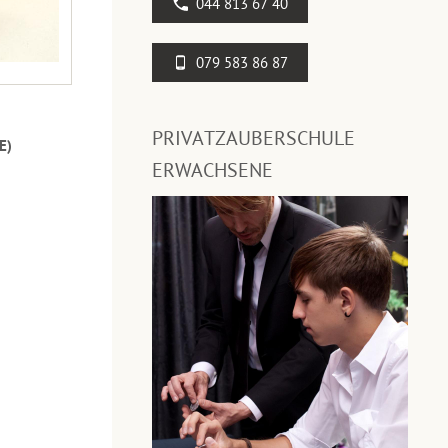
044 813 67 40
079 583 86 87
PRIVATZAUBERSCHULE
E)
ERWACHSENE