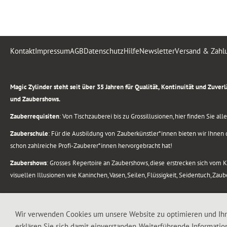
Kontakt
Impressum
AGB
Datenschutz
Hilfe
Newsletter
Versand & Zahl
.
Magic Zylinder steht seit über 35 Jahren für Qualität, Kontinuität und Zuve
und Zaubershows.
Zauberrequisiten
: Von Tischzauberei bis zu Grossillusionen, hier finden Sie a
Zauberschule
: Für die Ausbildung von Zauberkünstler*innen bieten wir Ihnen d
schon zahlreiche Profi-Zauberer*innen hervorgebracht hat!
Zaubershows
: Grosses Repertoire an Zaubershows, diese erstrecken sich vom
visuellen Illusionen wie Kaninchen, Vasen, Seilen, Flüssigkeit, Seidentuch, Zau
.
Alle Rechte vorbehalten. © 1988-2026 Magic Zylinder
Wir verwenden Cookies um unsere Website zu optimieren und Ih
erklären Sie sich damit einverstanden. Weiterführende Informatio
.