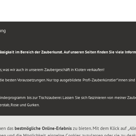
ung
rlässigkeit im Bereich der Zauberkunst. Auf unseren Seiten finden Sie viele Info
lles, was wir auch in unserem Zaubergeschäft in Kloten verkaufen!
ie besten Voraussetzungen. Nur top ausgebildete Profi-Zauberkünstler*innen sind b
 Kinderprogramm bis zur Tischzauberei. Lassen Sie sich faszinieren von meiner Za
berstab, Rose und Gurken.
nen das
bestmögliche Online-Erlebnis
zu bieten. Mit dem Klick auf
„All
nen und die Möglichkeit, einzelne Cookies zuzulassen oder sie zu deakt