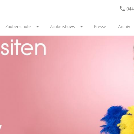
044
Zauberschule
Zaubershows
Presse
Archiv