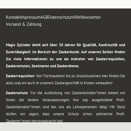
Kontakt
Impressum
AGB
Datenschutz
Hilfe
Newsletter
Versand & Zahlung
.
Magic Zylinder steht seit über 35 Jahren für Qualität, Kontinuität und
Zuverlässigkeit im Bereich der Zauberkunst. Auf unseren Seiten finden
Sie viele Informationen zu uns als Anbieter von Zauberrequisiten,
Zauberschulen, Seminaren und Zaubershows.
Zauberrequisiten
: Von Tischzauberei bis zu Grossillusionen, hier finden Sie
alles, was wir auch in unserem Zaubergeschäft in Kloten verkaufen!
Zauberschule
: Für die Ausbildung von Zauberkünstler*innen bieten wir
Ihnen die besten Voraussetzungen. Nur top ausgebildete Profi-
Zauberkünstler*innen sind bei uns als Lehrepersonen tätig! Mit Stolz
dürfen wir sagen, dass unsere Schule schon zahlreiche Profi-
Zauberer*innen hervorgebracht hat!
Zaubershows
: Grosses Repertoire an Zaubershows, diese erstrecken sich