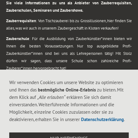
Sie viele Informationen zu uns als Anbieter von Zauberrequisiten,
Zauberschulen, Seminaren und Zaubershows.
Zauberrequisiten
: Von Tischzauberei bis zu Grossillusionen, hier finden Sie
alles, was wir auch in unserem Zaubergeschäft in Kloten verkaufen!
Zauberschule
: Für die Ausbildung von Zauberkünstler*innen bieten wir
Ihnen die besten Voraussetzungen. Nur top ausgebildete Profi-
Zauberkünstler*innen sind bei uns als Lehrepersonen tätig! Mit Stolz
dürfen wir sagen, dass unsere Schule schon zahlreiche Profi-
Zauberer*innen hervorgebracht hat!
Zaubershows
: Grosses Repertoire an Zaubershows, diese erstrecken sich
Wir verwenden Cookies um unsere Website zu optimieren
vom Kinderprogramm bis zur Tischzauberei. Lassen Sie sich faszinieren von
und Ihnen das
bestmögliche Online-Erlebnis
zu bieten. Mit
meiner Zauber-Sprech-Show, angerührt mit sprachlichen Sequenzen,
dem Klick auf
„Alle erlauben“
erklären Sie sich damit
gewürzt mit Gags und visuellen Illusionen wie Kaninchen, Vasen, Seilen,
einverstanden. Weiterführende Informationen und die
Flüssigkeit, Seidentuch, Zauberstab, Rose und Gurken.
Möglichkeit, einzelne Cookies zuzulassen oder sie zu
.
deaktivieren, erhalten Sie in unserer
Datenschutzerklärung
.
Alle Rechte vorbehalten. © 1988-2026 Magic Zylinder