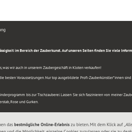
ung
rlässigkeit im Bereich der Zauberkunst. Auf unseren Seiten finden Sie viele Info
lles, was wir auch in unserem Zaubergeschäft in Kloten verkaufen!
ie besten Voraussetzungen. Nur top ausgebildete Profi-Zauberkünstler*innen sind b
 Kinderprogramm bis zur Tischzauberei. Lassen Sie sich faszinieren von meiner Za
berstab, Rose und Gurken.
nen das
bestmögliche Online-Erlebnis
zu bieten. Mit dem Klick auf
„All
nen und die Möglichkeit, einzelne Cookies zuzulassen oder sie zu deakt