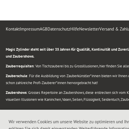
Kontakt
Impressum
AGB
Datenschutz
Hilfe
Newsletter
Versand & Zahl
.
Magic Zylinder steht seit über 35 Jahren für Qualität, Kontinuität und Zuve
und Zaubershows.
Zauberrequisiten
: Von Tischzauberei bis zu Grossillusionen, hier finden Sie a
Zauberschule
: Für die Ausbildung von Zauberkünstler*innen bieten wir Ihnen d
schon zahlreiche Profi-Zauberer*innen hervorgebracht hat!
Zaubershows
: Grosses Repertoire an Zaubershows, diese erstrecken sich vom
visuellen Illusionen wie Kaninchen, Vasen, Seilen, Flüssigkeit, Seidentuch, Zau
.
Alle Rechte vorbehalten. © 1988-2026 Magic Zylinder
Wir verwenden Cookies um unsere Website zu optimieren und Ih
erklären Sie sich damit einverstanden. Weiterführende Informatio
.