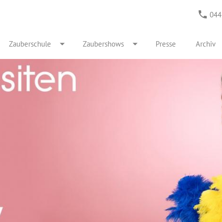
044
Zauberschule
Zaubershows
Presse
Archiv