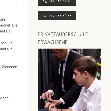
044 813 67 40
079 583 86 87
 des
eignet. Die
tand Up
PRIVATZAUBERSCHULE
ERWACHSENE
eben Sie
and auf.
rschienenen
ochen