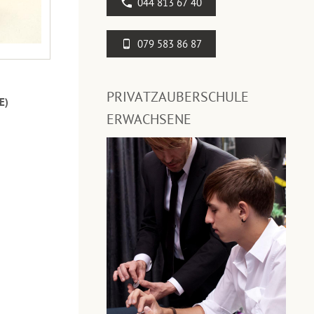
044 813 67 40
079 583 86 87
PRIVATZAUBERSCHULE
E)
ERWACHSENE