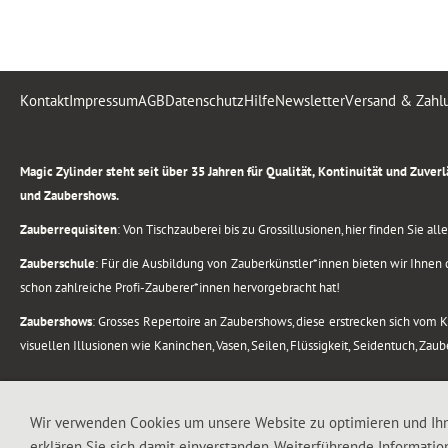
Kontakt
Impressum
AGB
Datenschutz
Hilfe
Newsletter
Versand & Zahl
.
Magic Zylinder steht seit über 35 Jahren für Qualität, Kontinuität und Zuve
und Zaubershows.
Zauberrequisiten
: Von Tischzauberei bis zu Grossillusionen, hier finden Sie a
Zauberschule
: Für die Ausbildung von Zauberkünstler*innen bieten wir Ihnen d
schon zahlreiche Profi-Zauberer*innen hervorgebracht hat!
Zaubershows
: Grosses Repertoire an Zaubershows, diese erstrecken sich vom
visuellen Illusionen wie Kaninchen, Vasen, Seilen, Flüssigkeit, Seidentuch, Zau
.
Alle Rechte vorbehalten. © 1988-2026 Magic Zylinder
Wir verwenden Cookies um unsere Website zu optimieren und Ih
erklären Sie sich damit einverstanden. Weiterführende Informatio
.