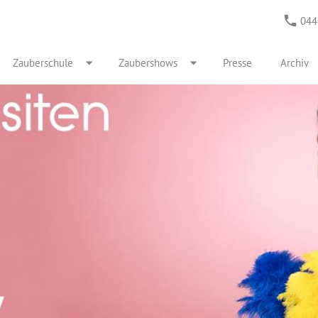
044
Zauberschule
Zaubershows
Presse
Archiv