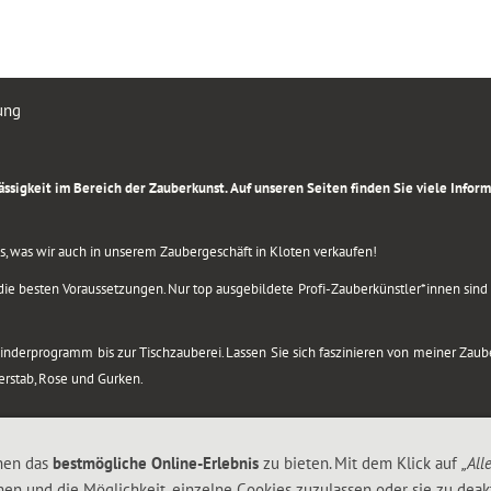
ung
rlässigkeit im Bereich der Zauberkunst. Auf unseren Seiten finden Sie viele Info
lles, was wir auch in unserem Zaubergeschäft in Kloten verkaufen!
ie besten Voraussetzungen. Nur top ausgebildete Profi-Zauberkünstler*innen sind b
 Kinderprogramm bis zur Tischzauberei. Lassen Sie sich faszinieren von meiner Za
berstab, Rose und Gurken.
nen das
bestmögliche Online-Erlebnis
zu bieten. Mit dem Klick auf
„All
nen und die Möglichkeit, einzelne Cookies zuzulassen oder sie zu deakt