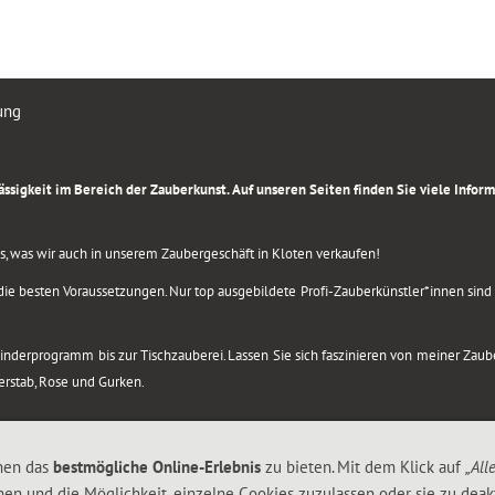
ung
rlässigkeit im Bereich der Zauberkunst. Auf unseren Seiten finden Sie viele Info
lles, was wir auch in unserem Zaubergeschäft in Kloten verkaufen!
ie besten Voraussetzungen. Nur top ausgebildete Profi-Zauberkünstler*innen sind b
 Kinderprogramm bis zur Tischzauberei. Lassen Sie sich faszinieren von meiner Za
berstab, Rose und Gurken.
nen das
bestmögliche Online-Erlebnis
zu bieten. Mit dem Klick auf
„All
nen und die Möglichkeit, einzelne Cookies zuzulassen oder sie zu deakt