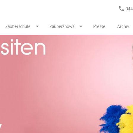
044
Zauberschule
Zaubershows
Presse
Archiv