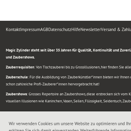
Kontakt
Impressum
AGB
Datenschutz
Hilfe
Newsletter
Versand & Zahl
.
Magic Zylinder steht seit über 35 Jahren für Qualität, Kontinuität und Zuve
und Zaubershows.
Zauberrequisiten
: Von Tischzauberei bis zu Grossillusionen, hier finden Sie a
Zauberschule
: Für die Ausbildung von Zauberkünstler*innen bieten wir Ihnen d
schon zahlreiche Profi-Zauberer*innen hervorgebracht hat!
Zaubershows
: Grosses Repertoire an Zaubershows, diese erstrecken sich vom
visuellen Illusionen wie Kaninchen, Vasen, Seilen, Flüssigkeit, Seidentuch, Zau
.
Alle Rechte vorbehalten. © 1988-2026 Magic Zylinder
Wir verwenden Cookies um unsere Website zu optimieren und Ih
erklären Sie sich damit einverstanden. Weiterführende Informatio
.