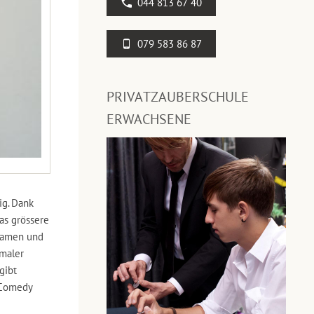
044 813 67 40
079 583 86 87
PRIVATZAUBERSCHULE
ERWACHSENE
ig. Dank
as grössere
 Damen und
rmaler
gibt
r Comedy