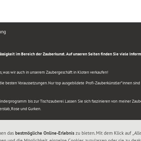
ung
rlässigkeit im Bereich der Zauberkunst. Auf unseren Seiten finden Sie viele Info
lles, was wir auch in unserem Zaubergeschäft in Kloten verkaufen!
ie besten Voraussetzungen. Nur top ausgebildete Profi-Zauberkünstler*innen sind b
 Kinderprogramm bis zur Tischzauberei. Lassen Sie sich faszinieren von meiner Za
berstab, Rose und Gurken.
nen das
bestmögliche Online-Erlebnis
zu bieten. Mit dem Klick auf
„All
nen und die Möglichkeit, einzelne Cookies zuzulassen oder sie zu deakt