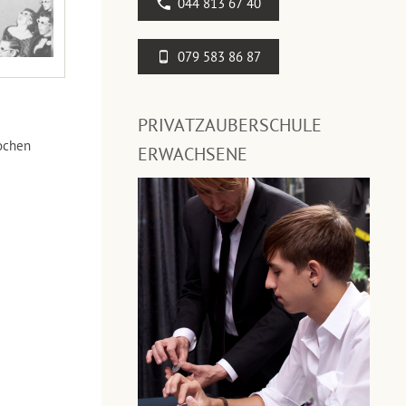
044 813 67 40
079 583 86 87
PRIVATZAUBERSCHULE
ochen
ERWACHSENE