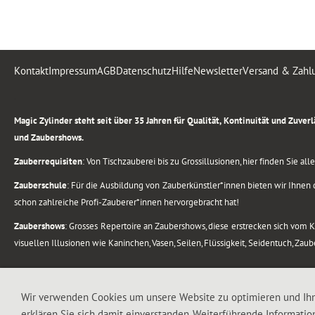
Kontakt
Impressum
AGB
Datenschutz
Hilfe
Newsletter
Versand & Zahl
.
Magic Zylinder steht seit über 35 Jahren für Qualität, Kontinuität und Zuve
und Zaubershows.
Zauberrequisiten
: Von Tischzauberei bis zu Grossillusionen, hier finden Sie a
Zauberschule
: Für die Ausbildung von Zauberkünstler*innen bieten wir Ihnen d
schon zahlreiche Profi-Zauberer*innen hervorgebracht hat!
Zaubershows
: Grosses Repertoire an Zaubershows, diese erstrecken sich vom
visuellen Illusionen wie Kaninchen, Vasen, Seilen, Flüssigkeit, Seidentuch, Zau
.
Alle Rechte vorbehalten. © 1988-2026 Magic Zylinder
Wir verwenden Cookies um unsere Website zu optimieren und Ih
erklären Sie sich damit einverstanden. Weiterführende Informatio
.