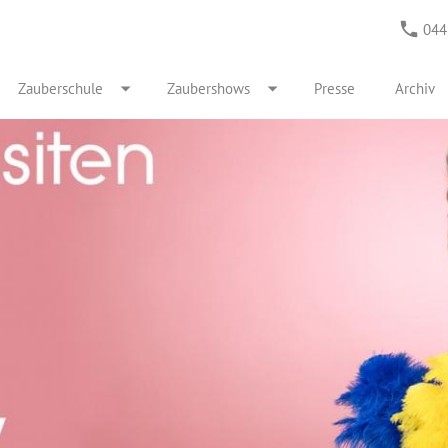
044
Zauberschule
Zaubershows
Presse
Archiv