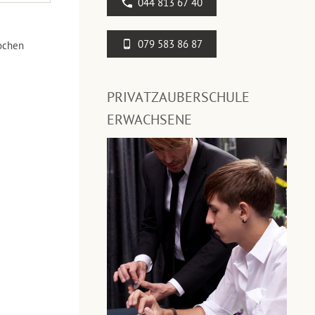
044 813 67 40
079 583 86 87
ochen
PRIVATZAUBERSCHULE
ERWACHSENE