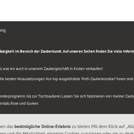
ung
rlässigkeit im Bereich der Zauberkunst. Auf unseren Seiten finden Sie viele Info
lles, was wir auch in unserem Zaubergeschäft in Kloten verkaufen!
ie besten Voraussetzungen. Nur top ausgebildete Profi-Zauberkünstler*innen sind b
 Kinderprogramm bis zur Tischzauberei. Lassen Sie sich faszinieren von meiner Za
berstab, Rose und Gurken.
nen das
bestmögliche Online-Erlebnis
zu bieten. Mit dem Klick auf
„All
nen und die Möglichkeit, einzelne Cookies zuzulassen oder sie zu deakt