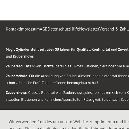
Kontakt
Impressum
AGB
Datenschutz
Hilfe
Newsletter
Versand & Zahl
.
Magic Zylinder steht seit über 35 Jahren für Qualität, Kontinuität und Zuve
und Zaubershows.
Zauberrequisiten
: Von Tischzauberei bis zu Grossillusionen, hier finden Sie a
Zauberschule
: Für die Ausbildung von Zauberkünstler*innen bieten wir Ihnen d
schon zahlreiche Profi-Zauberer*innen hervorgebracht hat!
Zaubershows
: Grosses Repertoire an Zaubershows, diese erstrecken sich vom
visuellen Illusionen wie Kaninchen, Vasen, Seilen, Flüssigkeit, Seidentuch, Zau
.
Alle Rechte vorbehalten. © 1988-2026 Magic Zylinder
Wir verwenden Cookies um unsere Website zu optimieren und Ih
erklären Sie sich damit einverstanden. Weiterführende Informatio
.