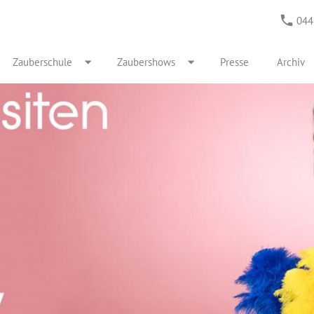
044
Zauberschule
Zaubershows
Presse
Archiv