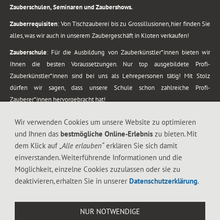
Zauberschulen, Seminaren und Zaubershows.
Zauberrequisiten
: Von Tischzauberei bis zu Grossillusionen, hier finden Sie
alles, was wir auch in unserem Zaubergeschäft in Kloten verkaufen!
Zauberschule
: Für die Ausbildung von Zauberkünstler*innen bieten wir
Ihnen die besten Voraussetzungen. Nur top ausgebildete Profi-
Zauberkünstler*innen sind bei uns als Lehrepersonen tätig! Mit Stolz
dürfen wir sagen, dass unsere Schule schon zahlreiche Profi-
Zauberer*innen hervorgebracht hat!
Zaubershows
: Grosses Repertoire an Zaubershows, diese erstrecken sich
Wir verwenden Cookies um unsere Website zu optimieren
vom Kinderprogramm bis zur Tischzauberei. Lassen Sie sich faszinieren von
und Ihnen das
bestmögliche Online-Erlebnis
zu bieten. Mit
meiner Zauber-Sprech-Show, angerührt mit sprachlichen Sequenzen,
dem Klick auf
„Alle erlauben“
erklären Sie sich damit
gewürzt mit Gags und visuellen Illusionen wie Kaninchen, Vasen, Seilen,
einverstanden. Weiterführende Informationen und die
Flüssigkeit, Seidentuch, Zauberstab, Rose und Gurken.
Möglichkeit, einzelne Cookies zuzulassen oder sie zu
.
deaktivieren, erhalten Sie in unserer
Datenschutzerklärung
.
Alle Rechte vorbehalten. © 1988-2026 Magic Zylinder
NUR NOTWENDIGE
.