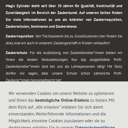
Magic Zylinder steht seit über 35 Jahren für Qualität, Kontinuität und
Zuverlässigkeit im Bereich der Zauberkunst. Auf unseren Seiten finden
Sie viele Informationen zu uns als Anbieter von Zauberrequisiten,
Zauberschulen, Seminaren und Zaubershows.
Zauberrequisiten
: Von Tischzauberei bis zu Grossillusionen, hier finden Sie
alles, was wir auch in unserem Zaubergeschäft in Kloten verkaufen!
Zauberschule
: Für die Ausbildung von Zauberkünstler*innen bieten wir
Ihnen die besten Voraussetzungen. Nur top ausgebildete Profi-
Zauberkünstler*innen sind bei uns als Lehrepersonen tätig! Mit Stolz
dürfen wir sagen, dass unsere Schule schon zahlreiche Profi-
Zauberer*innen hervorgebracht hat!
Zaubershows
: Grosses Repertoire an Zaubershows, diese erstrecken sich
Wir verwenden Cookies um unsere Website zu optimieren
vom Kinderprogramm bis zur Tischzauberei. Lassen Sie sich faszinieren von
und Ihnen das
bestmögliche Online-Erlebnis
zu bieten. Mit
meiner Zauber-Sprech-Show, angerührt mit sprachlichen Sequenzen,
dem Klick auf
„Alle erlauben“
erklären Sie sich damit
gewürzt mit Gags und visuellen Illusionen wie Kaninchen, Vasen, Seilen,
einverstanden. Weiterführende Informationen und die
Flüssigkeit, Seidentuch, Zauberstab, Rose und Gurken.
Möglichkeit, einzelne Cookies zuzulassen oder sie zu
.
deaktivieren, erhalten Sie in unserer
Datenschutzerklärung
.