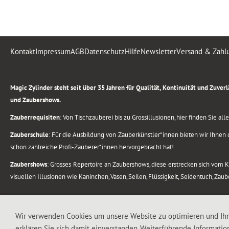
Kontakt
Impressum
AGB
Datenschutz
Hilfe
Newsletter
Versand & Zahl
.
Magic Zylinder steht seit über 35 Jahren für Qualität, Kontinuität und Zuve
und Zaubershows.
Zauberrequisiten
: Von Tischzauberei bis zu Grossillusionen, hier finden Sie a
Zauberschule
: Für die Ausbildung von Zauberkünstler*innen bieten wir Ihnen d
schon zahlreiche Profi-Zauberer*innen hervorgebracht hat!
Zaubershows
: Grosses Repertoire an Zaubershows, diese erstrecken sich vom
visuellen Illusionen wie Kaninchen, Vasen, Seilen, Flüssigkeit, Seidentuch, Zau
.
Alle Rechte vorbehalten. © 1988-2026 Magic Zylinder
Wir verwenden Cookies um unsere Website zu optimieren und Ih
erklären Sie sich damit einverstanden. Weiterführende Informatio
.