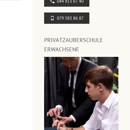
044 813 67 40
079 583 86 87
PRIVATZAUBERSCHULE
ERWACHSENE