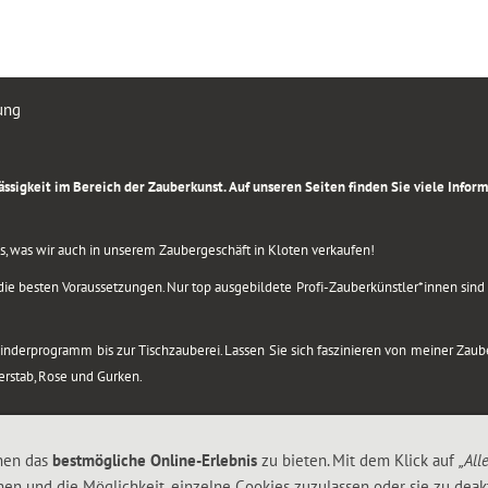
ung
rlässigkeit im Bereich der Zauberkunst. Auf unseren Seiten finden Sie viele Info
lles, was wir auch in unserem Zaubergeschäft in Kloten verkaufen!
ie besten Voraussetzungen. Nur top ausgebildete Profi-Zauberkünstler*innen sind b
 Kinderprogramm bis zur Tischzauberei. Lassen Sie sich faszinieren von meiner Za
berstab, Rose und Gurken.
nen das
bestmögliche Online-Erlebnis
zu bieten. Mit dem Klick auf
„All
nen und die Möglichkeit, einzelne Cookies zuzulassen oder sie zu deakt