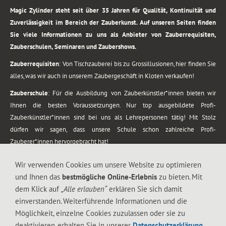
Magic Zylinder steht seit über 35 Jahren für Qualität, Kontinuität und
Zuverlässigkeit im Bereich der Zauberkunst. Auf unseren Seiten finden
Sie viele Informationen zu uns als Anbieter von Zauberrequisiten,
Zauberschulen, Seminaren und Zaubershows.
Zauberrequisiten
: Von Tischzauberei bis zu Grossillusionen, hier finden Sie
alles, was wir auch in unserem Zaubergeschäft in Kloten verkaufen!
Zauberschule
: Für die Ausbildung von Zauberkünstler*innen bieten wir
Ihnen die besten Voraussetzungen. Nur top ausgebildete Profi-
Zauberkünstler*innen sind bei uns als Lehrepersonen tätig! Mit Stolz
dürfen wir sagen, dass unsere Schule schon zahlreiche Profi-
Zauberer*innen hervorgebracht hat!
Zaubershows
: Grosses Repertoire an Zaubershows, diese erstrecken sich
Wir verwenden Cookies um unsere Website zu optimieren
vom Kinderprogramm bis zur Tischzauberei. Lassen Sie sich faszinieren von
und Ihnen das
bestmögliche Online-Erlebnis
zu bieten. Mit
meiner Zauber-Sprech-Show, angerührt mit sprachlichen Sequenzen,
dem Klick auf
„Alle erlauben“
erklären Sie sich damit
gewürzt mit Gags und visuellen Illusionen wie Kaninchen, Vasen, Seilen,
einverstanden. Weiterführende Informationen und die
Flüssigkeit, Seidentuch, Zauberstab, Rose und Gurken.
Möglichkeit, einzelne Cookies zuzulassen oder sie zu
.
deaktivieren, erhalten Sie in unserer
Datenschutzerklärung
.