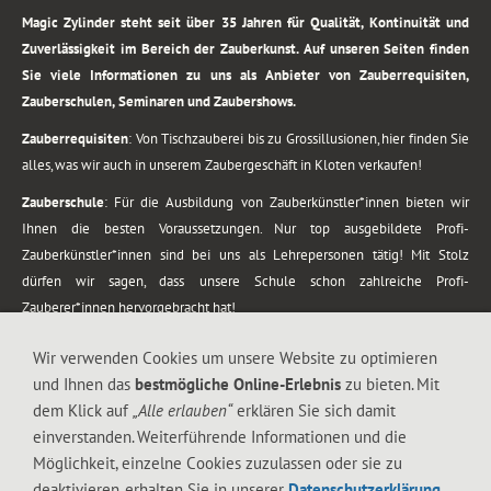
Magic Zylinder steht seit über 35 Jahren für Qualität, Kontinuität und
Zuverlässigkeit im Bereich der Zauberkunst. Auf unseren Seiten finden
Sie viele Informationen zu uns als Anbieter von Zauberrequisiten,
Zauberschulen, Seminaren und Zaubershows.
Zauberrequisiten
: Von Tischzauberei bis zu Grossillusionen, hier finden Sie
alles, was wir auch in unserem Zaubergeschäft in Kloten verkaufen!
Zauberschule
: Für die Ausbildung von Zauberkünstler*innen bieten wir
Ihnen die besten Voraussetzungen. Nur top ausgebildete Profi-
Zauberkünstler*innen sind bei uns als Lehrepersonen tätig! Mit Stolz
dürfen wir sagen, dass unsere Schule schon zahlreiche Profi-
Zauberer*innen hervorgebracht hat!
Zaubershows
: Grosses Repertoire an Zaubershows, diese erstrecken sich
Wir verwenden Cookies um unsere Website zu optimieren
vom Kinderprogramm bis zur Tischzauberei. Lassen Sie sich faszinieren von
und Ihnen das
bestmögliche Online-Erlebnis
zu bieten. Mit
meiner Zauber-Sprech-Show, angerührt mit sprachlichen Sequenzen,
dem Klick auf
„Alle erlauben“
erklären Sie sich damit
gewürzt mit Gags und visuellen Illusionen wie Kaninchen, Vasen, Seilen,
einverstanden. Weiterführende Informationen und die
Flüssigkeit, Seidentuch, Zauberstab, Rose und Gurken.
Möglichkeit, einzelne Cookies zuzulassen oder sie zu
.
deaktivieren, erhalten Sie in unserer
Datenschutzerklärung
.