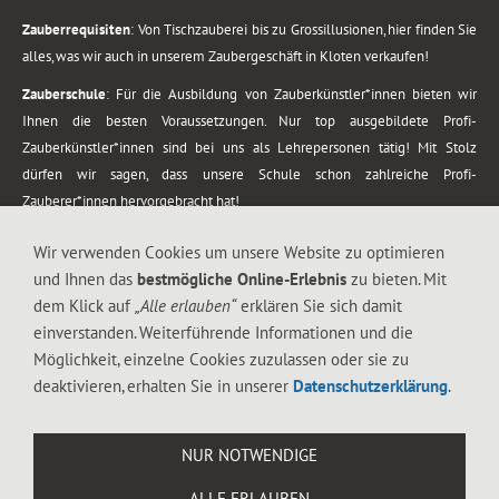
Zauberrequisiten
: Von Tischzauberei bis zu Grossillusionen, hier finden Sie
alles, was wir auch in unserem Zaubergeschäft in Kloten verkaufen!
Zauberschule
: Für die Ausbildung von Zauberkünstler*innen bieten wir
Ihnen die besten Voraussetzungen. Nur top ausgebildete Profi-
Zauberkünstler*innen sind bei uns als Lehrepersonen tätig! Mit Stolz
dürfen wir sagen, dass unsere Schule schon zahlreiche Profi-
Zauberer*innen hervorgebracht hat!
Zaubershows
: Grosses Repertoire an Zaubershows, diese erstrecken sich
Wir verwenden Cookies um unsere Website zu optimieren
vom Kinderprogramm bis zur Tischzauberei. Lassen Sie sich faszinieren von
und Ihnen das
bestmögliche Online-Erlebnis
zu bieten. Mit
meiner Zauber-Sprech-Show, angerührt mit sprachlichen Sequenzen,
dem Klick auf
„Alle erlauben“
erklären Sie sich damit
gewürzt mit Gags und visuellen Illusionen wie Kaninchen, Vasen, Seilen,
einverstanden. Weiterführende Informationen und die
Flüssigkeit, Seidentuch, Zauberstab, Rose und Gurken.
Möglichkeit, einzelne Cookies zuzulassen oder sie zu
.
deaktivieren, erhalten Sie in unserer
Datenschutzerklärung
.
Alle Rechte vorbehalten. © 1988-2026 Magic Zylinder
NUR NOTWENDIGE
.
ALLE ERLAUBEN