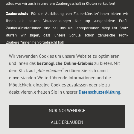
alles, was wir auch in unserem Zaubergeschäft in Kloten verkaufen!
Zauberschule
: Für die Ausbildung von Zauberkünstler*innen bieten wir
Ihnen die besten Voraussetzungen. Nur top ausgebildete Profi-
Zauberkünstler*innen sind bei uns als Lehrepersonen tätig! Mit Stolz
dürfen wir sagen, dass unsere Schule schon zahlreiche Profi-
Zauberer*innen hervorgebracht hat!
Zaubershows
: Grosses Repertoire an Zaubershows, diese erstrecken sich
Wir verwenden Cookies um unsere Website zu optimieren
vom Kinderprogramm bis zur Tischzauberei. Lassen Sie sich faszinieren von
und Ihnen das
bestmögliche Online-Erlebnis
zu bieten. Mit
meiner Zauber-Sprech-Show, angerührt mit sprachlichen Sequenzen,
dem Klick auf
„Alle erlauben“
erklären Sie sich damit
gewürzt mit Gags und visuellen Illusionen wie Kaninchen, Vasen, Seilen,
einverstanden. Weiterführende Informationen und die
Flüssigkeit, Seidentuch, Zauberstab, Rose und Gurken.
Möglichkeit, einzelne Cookies zuzulassen oder sie zu
.
deaktivieren, erhalten Sie in unserer
Datenschutzerklärung
.
Alle Rechte vorbehalten. © 1988-2026 Magic Zylinder
NUR NOTWENDIGE
.
ALLE ERLAUBEN
044 813 67 40
Flughafenstrasse 4, 8302 Kloten