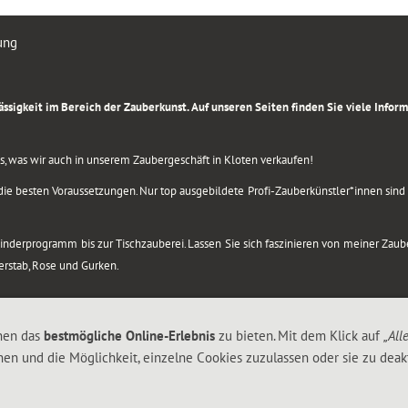
ung
rlässigkeit im Bereich der Zauberkunst. Auf unseren Seiten finden Sie viele Info
lles, was wir auch in unserem Zaubergeschäft in Kloten verkaufen!
ie besten Voraussetzungen. Nur top ausgebildete Profi-Zauberkünstler*innen sind b
 Kinderprogramm bis zur Tischzauberei. Lassen Sie sich faszinieren von meiner Za
berstab, Rose und Gurken.
nen das
bestmögliche Online-Erlebnis
zu bieten. Mit dem Klick auf
„All
nen und die Möglichkeit, einzelne Cookies zuzulassen oder sie zu deakt