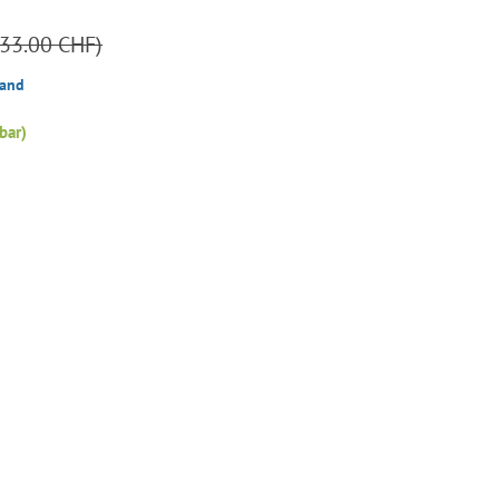
133.00 CHF)
sand
bar)