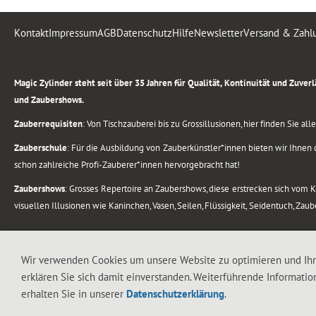
Kontakt
Impressum
AGB
Datenschutz
Hilfe
Newsletter
Versand & Zahl
.
Magic Zylinder steht seit über 35 Jahren für Qualität, Kontinuität und Zuve
und Zaubershows.
Zauberrequisiten
: Von Tischzauberei bis zu Grossillusionen, hier finden Sie a
Zauberschule
: Für die Ausbildung von Zauberkünstler*innen bieten wir Ihnen d
schon zahlreiche Profi-Zauberer*innen hervorgebracht hat!
Zaubershows
: Grosses Repertoire an Zaubershows, diese erstrecken sich vom
visuellen Illusionen wie Kaninchen, Vasen, Seilen, Flüssigkeit, Seidentuch, Zau
.
Alle Rechte vorbehalten. © 1988-2026 Magic Zylinder
Wir verwenden Cookies um unsere Website zu optimieren und Ih
erklären Sie sich damit einverstanden. Weiterführende Informatio
.
erhalten Sie in unserer
Datenschutzerklärung
.
044 813 67 40
Flughafenstrasse 4, 8302 Kloten