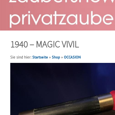
1940 – MAGIC VIVIL
Sie sind hier:
Startseite
»
Shop
»
OCCASION