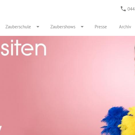
044
Zauberschule
Zaubershows
Presse
Archiv