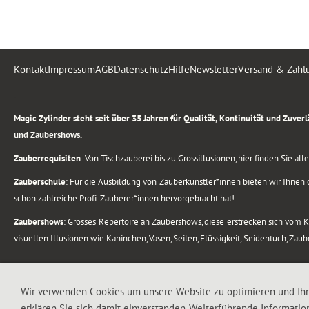
Kontakt
Impressum
AGB
Datenschutz
Hilfe
Newsletter
Versand & Zahl
.
Magic Zylinder steht seit über 35 Jahren für Qualität, Kontinuität und Zuve
und Zaubershows.
Zauberrequisiten
: Von Tischzauberei bis zu Grossillusionen, hier finden Sie a
Zauberschule
: Für die Ausbildung von Zauberkünstler*innen bieten wir Ihnen d
schon zahlreiche Profi-Zauberer*innen hervorgebracht hat!
Zaubershows
: Grosses Repertoire an Zaubershows, diese erstrecken sich vom
visuellen Illusionen wie Kaninchen, Vasen, Seilen, Flüssigkeit, Seidentuch, Zau
.
Alle Rechte vorbehalten. © 1988-2026 Magic Zylinder
Wir verwenden Cookies um unsere Website zu optimieren und Ih
erklären Sie sich damit einverstanden. Weiterführende Informatio
.