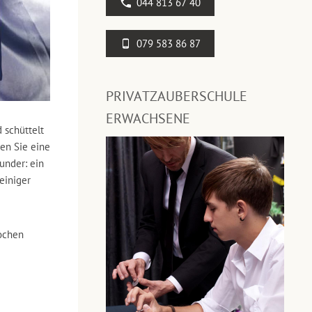
044 813 67 40
079 583 86 87
PRIVATZAUBERSCHULE
ERWACHSENE
 schüttelt
men Sie eine
under: ein
einiger
ochen