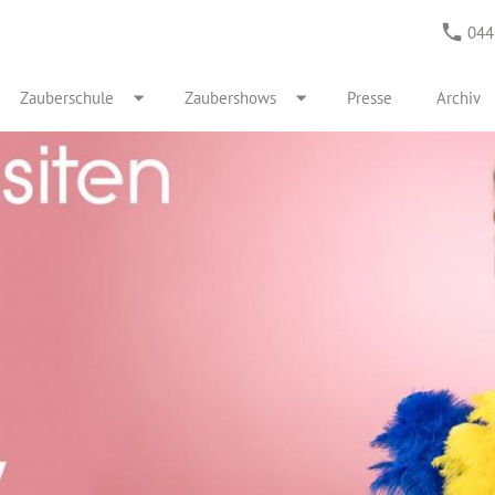
044
Zauberschule
Zaubershows
Presse
Archiv