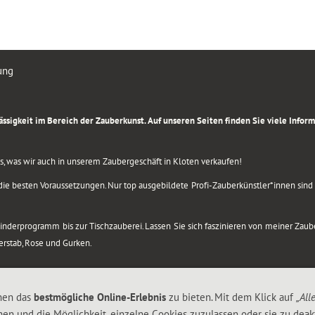
ung
rlässigkeit im Bereich der Zauberkunst. Auf unseren Seiten finden Sie viele Info
lles, was wir auch in unserem Zaubergeschäft in Kloten verkaufen!
ie besten Voraussetzungen. Nur top ausgebildete Profi-Zauberkünstler*innen sind b
 Kinderprogramm bis zur Tischzauberei. Lassen Sie sich faszinieren von meiner Za
berstab, Rose und Gurken.
nen das
bestmögliche Online-Erlebnis
zu bieten. Mit dem Klick auf
„All
nen und die Möglichkeit, einzelne Cookies zuzulassen oder sie zu deakt