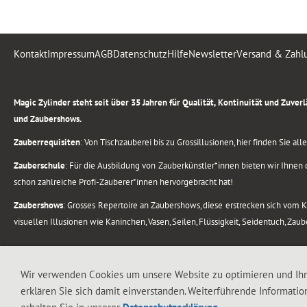
Kontakt
Impressum
AGB
Datenschutz
Hilfe
Newsletter
Versand & Zahl
.
Magic Zylinder steht seit über 35 Jahren für Qualität, Kontinuität und Zuve
und Zaubershows.
Zauberrequisiten
: Von Tischzauberei bis zu Grossillusionen, hier finden Sie a
Zauberschule
: Für die Ausbildung von Zauberkünstler*innen bieten wir Ihnen d
schon zahlreiche Profi-Zauberer*innen hervorgebracht hat!
Zaubershows
: Grosses Repertoire an Zaubershows, diese erstrecken sich vom
visuellen Illusionen wie Kaninchen, Vasen, Seilen, Flüssigkeit, Seidentuch, Zau
.
Alle Rechte vorbehalten. © 1988-2026 Magic Zylinder
Wir verwenden Cookies um unsere Website zu optimieren und Ih
erklären Sie sich damit einverstanden. Weiterführende Informatio
.