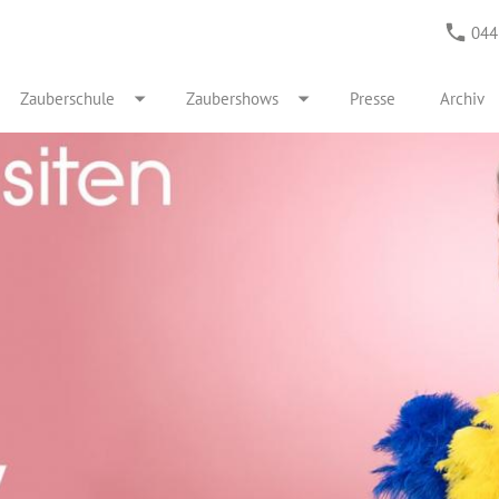
044
Zauberschule
Zaubershows
Presse
Archiv