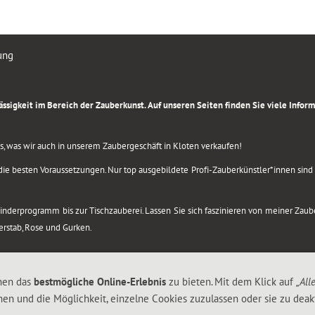
ung
rlässigkeit im Bereich der Zauberkunst. Auf unseren Seiten finden Sie viele Info
lles, was wir auch in unserem Zaubergeschäft in Kloten verkaufen!
ie besten Voraussetzungen. Nur top ausgebildete Profi-Zauberkünstler*innen sind b
 Kinderprogramm bis zur Tischzauberei. Lassen Sie sich faszinieren von meiner Za
berstab, Rose und Gurken.
nen das
bestmögliche Online-Erlebnis
zu bieten. Mit dem Klick auf
„All
nen und die Möglichkeit, einzelne Cookies zuzulassen oder sie zu deakt