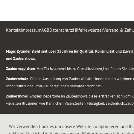
Kontakt
Impressum
AGB
Datenschutz
Hilfe
Newsletter
Versand & Zahl
.
Magic Zylinder steht seit über 35 Jahren für Qualität, Kontinuität und Zuve
und Zaubershows.
Zauberrequisiten
: Von Tischzauberei bis zu Grossillusionen, hier finden Sie a
Zauberschule
: Für die Ausbildung von Zauberkünstler*innen bieten wir Ihnen d
schon zahlreiche Profi-Zauberer*innen hervorgebracht hat!
Zaubershows
: Grosses Repertoire an Zaubershows, diese erstrecken sich vom
visuellen Illusionen wie Kaninchen, Vasen, Seilen, Flüssigkeit, Seidentuch, Zau
.
Alle Rechte vorbehalten. © 1988-2026 Magic Zylinder
Wir verwenden Cookies um unsere Website zu optimieren und Ih
erklären Sie sich damit einverstanden. Weiterführende Informatio
.