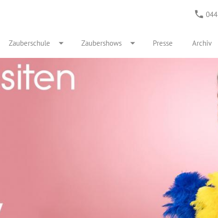
044
Zauberschule
Zaubershows
Presse
Archiv