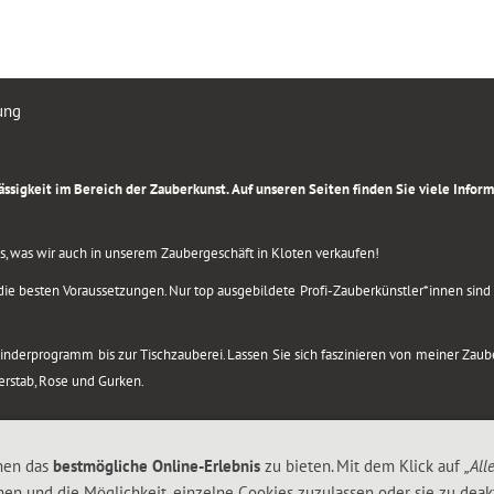
ung
rlässigkeit im Bereich der Zauberkunst. Auf unseren Seiten finden Sie viele Info
lles, was wir auch in unserem Zaubergeschäft in Kloten verkaufen!
ie besten Voraussetzungen. Nur top ausgebildete Profi-Zauberkünstler*innen sind b
 Kinderprogramm bis zur Tischzauberei. Lassen Sie sich faszinieren von meiner Za
berstab, Rose und Gurken.
nen das
bestmögliche Online-Erlebnis
zu bieten. Mit dem Klick auf
„All
nen und die Möglichkeit, einzelne Cookies zuzulassen oder sie zu deakt