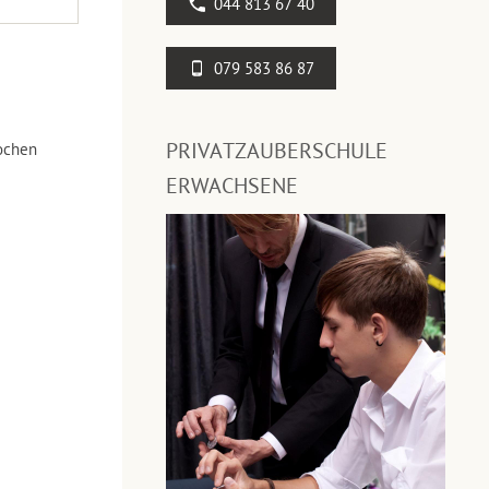
044 813 67 40
079 583 86 87
PRIVATZAUBERSCHULE
ochen
ERWACHSENE