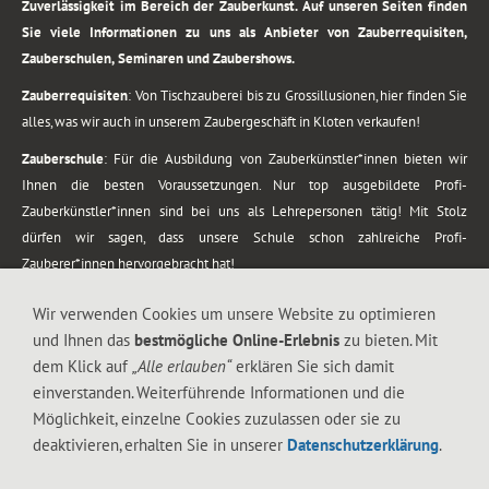
Zuverlässigkeit im Bereich der Zauberkunst. Auf unseren Seiten finden
Sie viele Informationen zu uns als Anbieter von Zauberrequisiten,
Zauberschulen, Seminaren und Zaubershows.
Zauberrequisiten
: Von Tischzauberei bis zu Grossillusionen, hier finden Sie
alles, was wir auch in unserem Zaubergeschäft in Kloten verkaufen!
Zauberschule
: Für die Ausbildung von Zauberkünstler*innen bieten wir
Ihnen die besten Voraussetzungen. Nur top ausgebildete Profi-
Zauberkünstler*innen sind bei uns als Lehrepersonen tätig! Mit Stolz
dürfen wir sagen, dass unsere Schule schon zahlreiche Profi-
Zauberer*innen hervorgebracht hat!
Zaubershows
: Grosses Repertoire an Zaubershows, diese erstrecken sich
Wir verwenden Cookies um unsere Website zu optimieren
vom Kinderprogramm bis zur Tischzauberei. Lassen Sie sich faszinieren von
und Ihnen das
bestmögliche Online-Erlebnis
zu bieten. Mit
meiner Zauber-Sprech-Show, angerührt mit sprachlichen Sequenzen,
dem Klick auf
„Alle erlauben“
erklären Sie sich damit
gewürzt mit Gags und visuellen Illusionen wie Kaninchen, Vasen, Seilen,
einverstanden. Weiterführende Informationen und die
Flüssigkeit, Seidentuch, Zauberstab, Rose und Gurken.
Möglichkeit, einzelne Cookies zuzulassen oder sie zu
.
deaktivieren, erhalten Sie in unserer
Datenschutzerklärung
.
Alle Rechte vorbehalten. © 1988-2026 Magic Zylinder