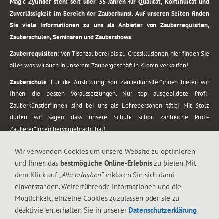
Magic Zylinder steht seit über 35 Jahren für Qualität, Kontinuität und
Zuverlässigkeit im Bereich der Zauberkunst. Auf unseren Seiten finden
Sie viele Informationen zu uns als Anbieter von Zauberrequisiten,
Zauberschulen, Seminaren und Zaubershows.
Zauberrequisiten
: Von Tischzauberei bis zu Grossillusionen, hier finden Sie
alles, was wir auch in unserem Zaubergeschäft in Kloten verkaufen!
Zauberschule
: Für die Ausbildung von Zauberkünstler*innen bieten wir
Ihnen die besten Voraussetzungen. Nur top ausgebildete Profi-
Zauberkünstler*innen sind bei uns als Lehrepersonen tätig! Mit Stolz
dürfen wir sagen, dass unsere Schule schon zahlreiche Profi-
Zauberer*innen hervorgebracht hat!
Zaubershows
: Grosses Repertoire an Zaubershows, diese erstrecken sich
Wir verwenden Cookies um unsere Website zu optimieren
vom Kinderprogramm bis zur Tischzauberei. Lassen Sie sich faszinieren von
und Ihnen das
bestmögliche Online-Erlebnis
zu bieten. Mit
meiner Zauber-Sprech-Show, angerührt mit sprachlichen Sequenzen,
dem Klick auf
„Alle erlauben“
erklären Sie sich damit
gewürzt mit Gags und visuellen Illusionen wie Kaninchen, Vasen, Seilen,
einverstanden. Weiterführende Informationen und die
Flüssigkeit, Seidentuch, Zauberstab, Rose und Gurken.
Möglichkeit, einzelne Cookies zuzulassen oder sie zu
.
deaktivieren, erhalten Sie in unserer
Datenschutzerklärung
.