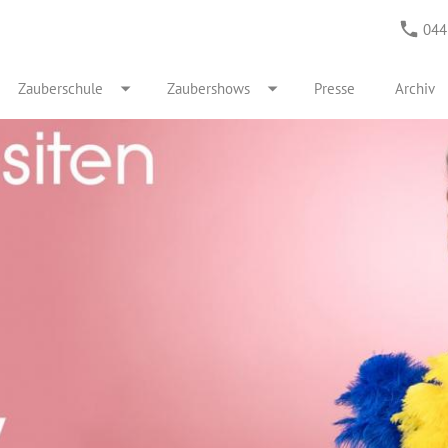
044
Zauberschule
Zaubershows
Presse
Archiv