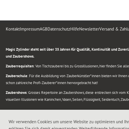
Kontakt
Impressum
AGB
Datenschutz
Hilfe
Newsletter
Versand & Zahl
.
Magic Zylinder steht seit über 35 Jahren für Qualität, Kontinuität und Zuve
und Zaubershows.
Zauberrequisiten
: Von Tischzauberei bis zu Grossillusionen, hier finden Sie a
Zauberschule
: Für die Ausbildung von Zauberkünstler*innen bieten wir Ihnen d
schon zahlreiche Profi-Zauberer*innen hervorgebracht hat!
Zaubershows
: Grosses Repertoire an Zaubershows, diese erstrecken sich vom
visuellen Illusionen wie Kaninchen, Vasen, Seilen, Flüssigkeit, Seidentuch, Zau
.
Alle Rechte vorbehalten. © 1988-2026 Magic Zylinder
Wir verwenden Cookies um unsere Website zu optimieren und Ih
erklären Sie sich damit einverstanden. Weiterführende Informatio
.