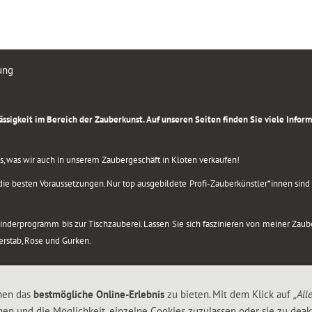
ung
rlässigkeit im Bereich der Zauberkunst. Auf unseren Seiten finden Sie viele Info
lles, was wir auch in unserem Zaubergeschäft in Kloten verkaufen!
ie besten Voraussetzungen. Nur top ausgebildete Profi-Zauberkünstler*innen sind b
 Kinderprogramm bis zur Tischzauberei. Lassen Sie sich faszinieren von meiner Za
berstab, Rose und Gurken.
nen das
bestmögliche Online-Erlebnis
zu bieten. Mit dem Klick auf
„All
nen und die Möglichkeit, einzelne Cookies zuzulassen oder sie zu deakt