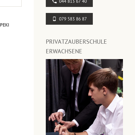
044 813 67 40
079 583 86 87
PEKI
PRIVATZAUBERSCHULE
ERWACHSENE