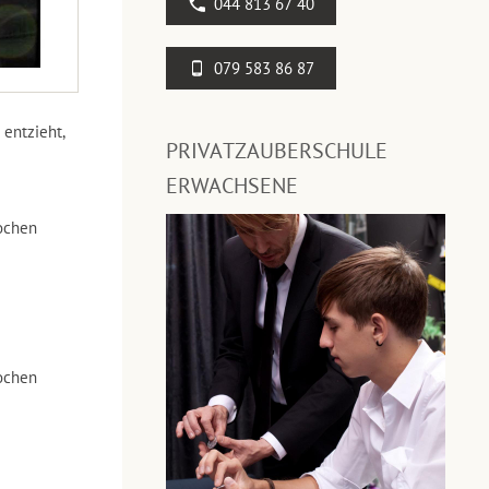
044 813 67 40
079 583 86 87
entzieht,
PRIVATZAUBERSCHULE
ERWACHSENE
ochen
ochen