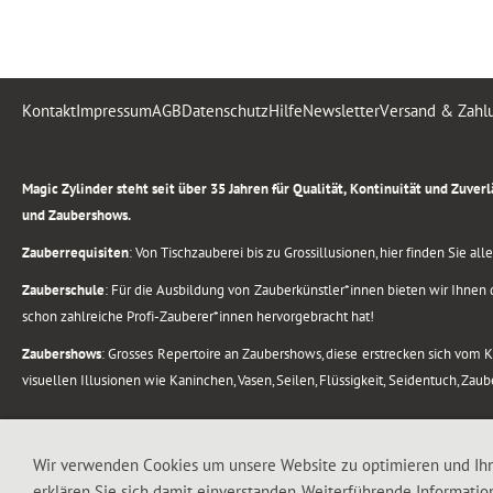
Kontakt
Impressum
AGB
Datenschutz
Hilfe
Newsletter
Versand & Zahl
.
Magic Zylinder steht seit über 35 Jahren für Qualität, Kontinuität und Zuve
und Zaubershows.
Zauberrequisiten
: Von Tischzauberei bis zu Grossillusionen, hier finden Sie a
Zauberschule
: Für die Ausbildung von Zauberkünstler*innen bieten wir Ihnen d
schon zahlreiche Profi-Zauberer*innen hervorgebracht hat!
Zaubershows
: Grosses Repertoire an Zaubershows, diese erstrecken sich vom
visuellen Illusionen wie Kaninchen, Vasen, Seilen, Flüssigkeit, Seidentuch, Zau
.
Alle Rechte vorbehalten. © 1988-2026 Magic Zylinder
Wir verwenden Cookies um unsere Website zu optimieren und Ih
erklären Sie sich damit einverstanden. Weiterführende Informatio
.