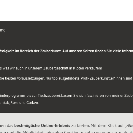
ung
rlässigkeit im Bereich der Zauberkunst. Auf unseren Seiten finden Sie viele Info
lles, was wir auch in unserem Zaubergeschäft in Kloten verkaufen!
ie besten Voraussetzungen. Nur top ausgebildete Profi-Zauberkünstler*innen sind b
 Kinderprogramm bis zur Tischzauberei. Lassen Sie sich faszinieren von meiner Za
berstab, Rose und Gurken.
nen das
bestmögliche Online-Erlebnis
zu bieten. Mit dem Klick auf
„All
nen und die Möglichkeit, einzelne Cookies zuzulassen oder sie zu deakt