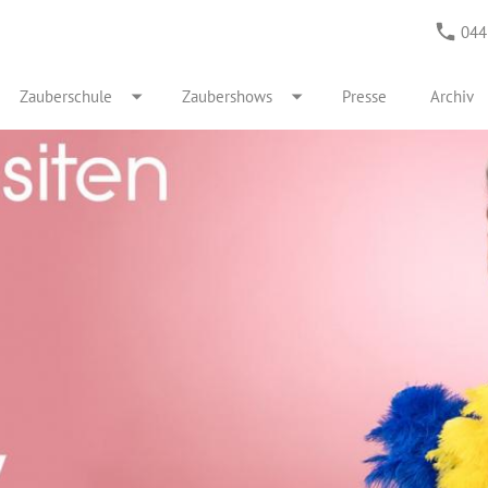
044
Zauberschule
Zaubershows
Presse
Archiv