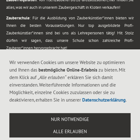
alles, was wir auch in unserem Zaubergeschäft in Kloten verkaufen!
Zauberschule
: Für die Ausbildung von Zauberkünstler*innen bieten wir
Ihnen die besten Voraussetzungen. Nur top ausgebildete Profi-
Zauberkünstler*innen sind bei uns als Lehrepersonen tätig! Mit Stolz
dürfen wir sagen, dass unsere Schule schon zahlreiche Profi-
Zauberer*innen hervorgebracht hat!
Zaubershows
: Grosses Repertoire an Zaubershows, diese erstrecken sich
Wir verwenden Cookies um unsere Website zu optimieren
vom Kinderprogramm bis zur Tischzauberei. Lassen Sie sich faszinieren von
und Ihnen das
bestmögliche Online-Erlebnis
zu bieten. Mit
meiner Zauber-Sprech-Show, angerührt mit sprachlichen Sequenzen,
dem Klick auf
„Alle erlauben“
erklären Sie sich damit
gewürzt mit Gags und visuellen Illusionen wie Kaninchen, Vasen, Seilen,
einverstanden. Weiterführende Informationen und die
Flüssigkeit, Seidentuch, Zauberstab, Rose und Gurken.
Möglichkeit, einzelne Cookies zuzulassen oder sie zu
.
deaktivieren, erhalten Sie in unserer
Datenschutzerklärung
.
Alle Rechte vorbehalten. © 1988-2026 Magic Zylinder
NUR NOTWENDIGE
.
ALLE ERLAUBEN
044 813 67 40
Flughafenstrasse 4, 8302 Kloten