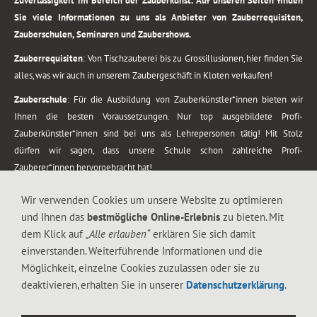
Zuverlässigkeit im Bereich der Zauberkunst. Auf unseren Seiten finden
Sie viele Informationen zu uns als Anbieter von Zauberrequisiten,
Zauberschulen, Seminaren und Zaubershows.
Zauberrequisiten
: Von Tischzauberei bis zu Grossillusionen, hier finden Sie
alles, was wir auch in unserem Zaubergeschäft in Kloten verkaufen!
Zauberschule
: Für die Ausbildung von Zauberkünstler*innen bieten wir
Ihnen die besten Voraussetzungen. Nur top ausgebildete Profi-
Zauberkünstler*innen sind bei uns als Lehrepersonen tätig! Mit Stolz
dürfen wir sagen, dass unsere Schule schon zahlreiche Profi-
Zauberer*innen hervorgebracht hat!
Zaubershows
: Grosses Repertoire an Zaubershows, diese erstrecken sich
Wir verwenden Cookies um unsere Website zu optimieren
vom Kinderprogramm bis zur Tischzauberei. Lassen Sie sich faszinieren von
und Ihnen das
bestmögliche Online-Erlebnis
zu bieten. Mit
meiner Zauber-Sprech-Show, angerührt mit sprachlichen Sequenzen,
dem Klick auf
„Alle erlauben“
erklären Sie sich damit
gewürzt mit Gags und visuellen Illusionen wie Kaninchen, Vasen, Seilen,
einverstanden. Weiterführende Informationen und die
Flüssigkeit, Seidentuch, Zauberstab, Rose und Gurken.
Möglichkeit, einzelne Cookies zuzulassen oder sie zu
.
deaktivieren, erhalten Sie in unserer
Datenschutzerklärung
.
Alle Rechte vorbehalten. © 1988-2026 Magic Zylinder