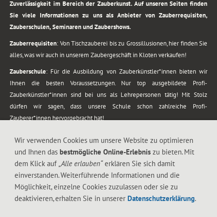
Zuverlässigkeit im Bereich der Zauberkunst. Auf unseren Seiten finden
Sie viele Informationen zu uns als Anbieter von Zauberrequisiten,
Zauberschulen, Seminaren und Zaubershows.
Zauberrequisiten
: Von Tischzauberei bis zu Grossillusionen, hier finden Sie
alles, was wir auch in unserem Zaubergeschäft in Kloten verkaufen!
Zauberschule
: Für die Ausbildung von Zauberkünstler*innen bieten wir
Ihnen die besten Voraussetzungen. Nur top ausgebildete Profi-
Zauberkünstler*innen sind bei uns als Lehrepersonen tätig! Mit Stolz
dürfen wir sagen, dass unsere Schule schon zahlreiche Profi-
Zauberer*innen hervorgebracht hat!
Zaubershows
: Grosses Repertoire an Zaubershows, diese erstrecken sich
Wir verwenden Cookies um unsere Website zu optimieren
vom Kinderprogramm bis zur Tischzauberei. Lassen Sie sich faszinieren von
und Ihnen das
bestmögliche Online-Erlebnis
zu bieten. Mit
meiner Zauber-Sprech-Show, angerührt mit sprachlichen Sequenzen,
dem Klick auf
„Alle erlauben“
erklären Sie sich damit
gewürzt mit Gags und visuellen Illusionen wie Kaninchen, Vasen, Seilen,
einverstanden. Weiterführende Informationen und die
Flüssigkeit, Seidentuch, Zauberstab, Rose und Gurken.
Möglichkeit, einzelne Cookies zuzulassen oder sie zu
.
deaktivieren, erhalten Sie in unserer
Datenschutzerklärung
.
Alle Rechte vorbehalten. © 1988-2026 Magic Zylinder