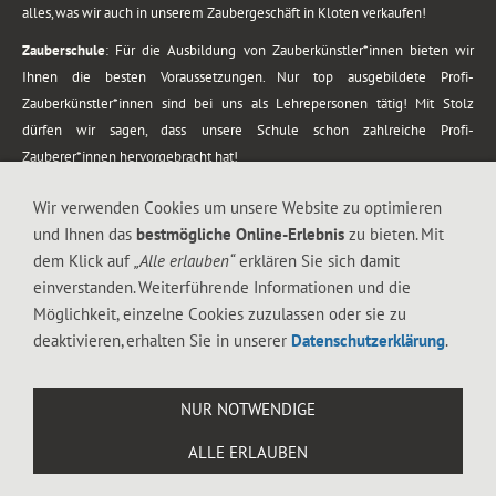
alles, was wir auch in unserem Zaubergeschäft in Kloten verkaufen!
Zauberschule
: Für die Ausbildung von Zauberkünstler*innen bieten wir
Ihnen die besten Voraussetzungen. Nur top ausgebildete Profi-
Zauberkünstler*innen sind bei uns als Lehrepersonen tätig! Mit Stolz
dürfen wir sagen, dass unsere Schule schon zahlreiche Profi-
Zauberer*innen hervorgebracht hat!
Zaubershows
: Grosses Repertoire an Zaubershows, diese erstrecken sich
Wir verwenden Cookies um unsere Website zu optimieren
vom Kinderprogramm bis zur Tischzauberei. Lassen Sie sich faszinieren von
und Ihnen das
bestmögliche Online-Erlebnis
zu bieten. Mit
meiner Zauber-Sprech-Show, angerührt mit sprachlichen Sequenzen,
dem Klick auf
„Alle erlauben“
erklären Sie sich damit
gewürzt mit Gags und visuellen Illusionen wie Kaninchen, Vasen, Seilen,
einverstanden. Weiterführende Informationen und die
Flüssigkeit, Seidentuch, Zauberstab, Rose und Gurken.
Möglichkeit, einzelne Cookies zuzulassen oder sie zu
.
deaktivieren, erhalten Sie in unserer
Datenschutzerklärung
.
Alle Rechte vorbehalten. © 1988-2026 Magic Zylinder
NUR NOTWENDIGE
.
ALLE ERLAUBEN
044 813 67 40
Flughafenstrasse 4, 8302 Kloten