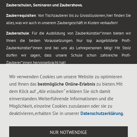
Zauberschulen, Seminaren und Zaubershows.
Zauberrequisiten
: Von Tischzauberei bis zu Grossillusionen, hier finden Sie
alles, was wir auch in unserem Zaubergeschäft in Kloten verkaufen!
Zauberschule
: Für die Ausbildung von Zauberkünstler*innen bieten wir
Ihnen die besten Voraussetzungen. Nur top ausgebildete Profi-
Zauberkünstler*innen sind bei uns als Lehrepersonen tätig! Mit Stolz
dürfen wir sagen, dass unsere Schule schon zahlreiche Profi-
Zauberer*innen hervorgebracht hat!
Zaubershows
: Grosses Repertoire an Zaubershows, diese erstrecken sich
Wir verwenden Cookies um unsere Website zu optimieren
vom Kinderprogramm bis zur Tischzauberei. Lassen Sie sich faszinieren von
und Ihnen das
bestmögliche Online-Erlebnis
zu bieten. Mit
meiner Zauber-Sprech-Show, angerührt mit sprachlichen Sequenzen,
dem Klick auf
„Alle erlauben“
erklären Sie sich damit
gewürzt mit Gags und visuellen Illusionen wie Kaninchen, Vasen, Seilen,
einverstanden. Weiterführende Informationen und die
Flüssigkeit, Seidentuch, Zauberstab, Rose und Gurken.
Möglichkeit, einzelne Cookies zuzulassen oder sie zu
.
deaktivieren, erhalten Sie in unserer
Datenschutzerklärung
.
Alle Rechte vorbehalten. © 1988-2026 Magic Zylinder
NUR NOTWENDIGE
.