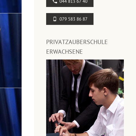
044 813 67 40
079 583 86 87
PRIVATZAUBERSCHULE
ERWACHSENE