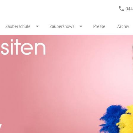
044
Zauberschule
Zaubershows
Presse
Archiv