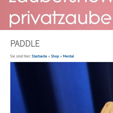
PADDLE
Sie sind hier:
Startseite
»
Shop
»
Mental