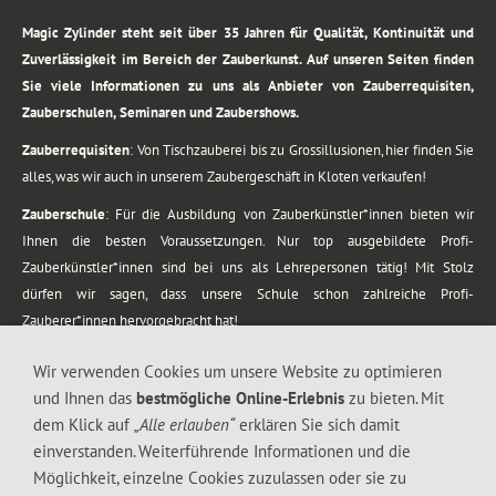
Magic Zylinder steht seit über 35 Jahren für Qualität, Kontinuität und
Zuverlässigkeit im Bereich der Zauberkunst. Auf unseren Seiten finden
Sie viele Informationen zu uns als Anbieter von Zauberrequisiten,
Zauberschulen, Seminaren und Zaubershows.
Zauberrequisiten
: Von Tischzauberei bis zu Grossillusionen, hier finden Sie
alles, was wir auch in unserem Zaubergeschäft in Kloten verkaufen!
Zauberschule
: Für die Ausbildung von Zauberkünstler*innen bieten wir
Ihnen die besten Voraussetzungen. Nur top ausgebildete Profi-
Zauberkünstler*innen sind bei uns als Lehrepersonen tätig! Mit Stolz
dürfen wir sagen, dass unsere Schule schon zahlreiche Profi-
Zauberer*innen hervorgebracht hat!
Zaubershows
: Grosses Repertoire an Zaubershows, diese erstrecken sich
Wir verwenden Cookies um unsere Website zu optimieren
vom Kinderprogramm bis zur Tischzauberei. Lassen Sie sich faszinieren von
und Ihnen das
bestmögliche Online-Erlebnis
zu bieten. Mit
meiner Zauber-Sprech-Show, angerührt mit sprachlichen Sequenzen,
dem Klick auf
„Alle erlauben“
erklären Sie sich damit
gewürzt mit Gags und visuellen Illusionen wie Kaninchen, Vasen, Seilen,
einverstanden. Weiterführende Informationen und die
Flüssigkeit, Seidentuch, Zauberstab, Rose und Gurken.
Möglichkeit, einzelne Cookies zuzulassen oder sie zu