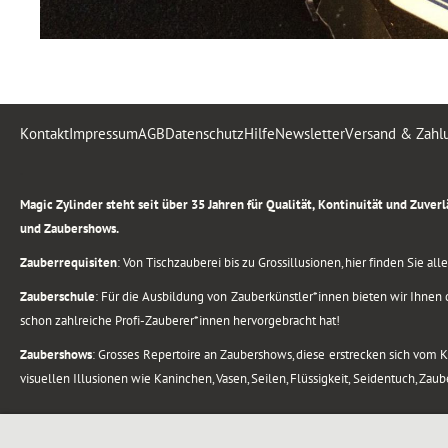
Kontakt
Impressum
AGB
Datenschutz
Hilfe
Newsletter
Versand & Zahl
.
Magic Zylinder steht seit über 35 Jahren für Qualität, Kontinuität und Zuve
und Zaubershows.
Zauberrequisiten
: Von Tischzauberei bis zu Grossillusionen, hier finden Sie a
Zauberschule
: Für die Ausbildung von Zauberkünstler*innen bieten wir Ihnen d
schon zahlreiche Profi-Zauberer*innen hervorgebracht hat!
Zaubershows
: Grosses Repertoire an Zaubershows, diese erstrecken sich vom
visuellen Illusionen wie Kaninchen, Vasen, Seilen, Flüssigkeit, Seidentuch, Zau
.
Alle Rechte vorbehalten. © 1988-2026 Magic Zylinder