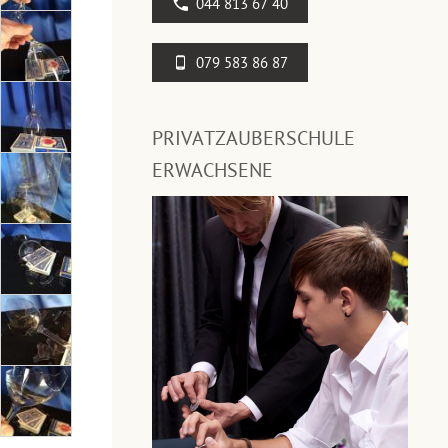
044 813 67 40
079 583 86 87
PRIVATZAUBERSCHULE
ERWACHSENE