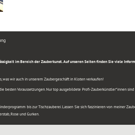
ung
rlässigkeit im Bereich der Zauberkunst. Auf unseren Seiten finden Sie viele Info
lles, was wir auch in unserem Zaubergeschäft in Kloten verkaufen!
ie besten Voraussetzungen. Nur top ausgebildete Profi-Zauberkünstler*innen sind b
 Kinderprogramm bis zur Tischzauberei. Lassen Sie sich faszinieren von meiner Za
berstab, Rose und Gurken.