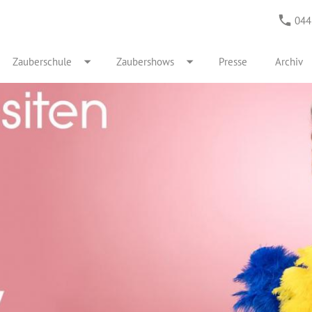
044
Zauberschule
Zaubershows
Presse
Archiv