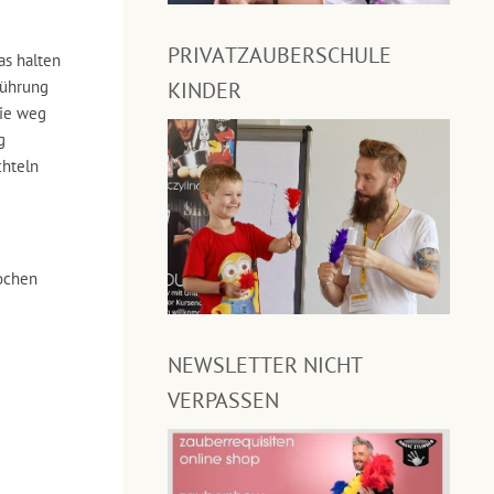
PRIVATZAUBERSCHULE
as halten
sführung
KINDER
Sie weg
g
chteln
ochen
NEWSLETTER NICHT
VERPASSEN