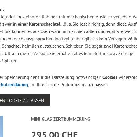
er.
ötig, oder im kleineren Rahmen mit mechanischen Auslöser versehen. W
nd zwar
in einer Kartenschachtel...!!
Ja, Sie lesen richtig, denn diese Au
- !
Sie können es auslösen wann immer Sie wollen und egal wie weit 
udem noch ausgesprochen kraftvoll, daher gibt es kein Versagen. Völli
 Schachtel heimlich austauschen. Schieben Sie sogar zwei Kartenscha
s Ultra in dieser Version. Sie erhalten alles komplett inklusive einige
-Splitter.
 der Speicherung der für die Darstellung notwendigen
Cookies
widerspr
chutzerklärung
, um Ihre Cookie-Präferenzen anzupassen.
SEN COOKIE ZULASSEN
MINI GLAS ZERTRÜMMERUNG
295.00 CHF