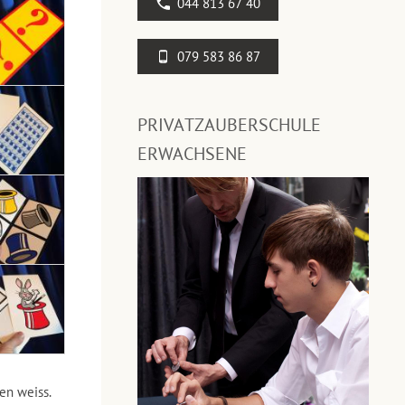
044 813 67 40
079 583 86 87
PRIVATZAUBERSCHULE
ERWACHSENE
en weiss.