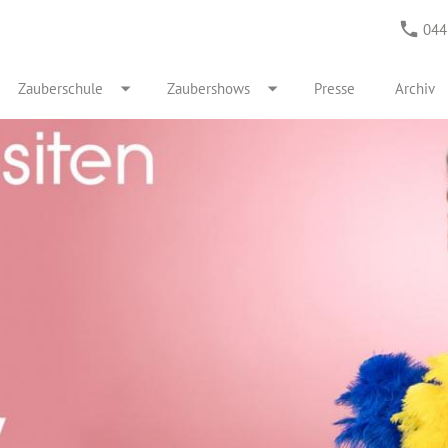
044
Zauberschule
Zaubershows
Presse
Archiv