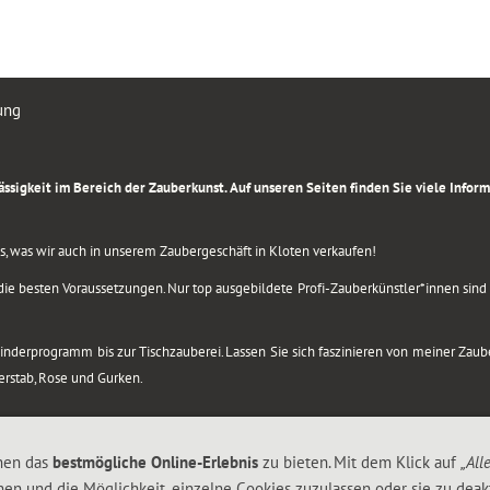
ung
rlässigkeit im Bereich der Zauberkunst. Auf unseren Seiten finden Sie viele Info
lles, was wir auch in unserem Zaubergeschäft in Kloten verkaufen!
ie besten Voraussetzungen. Nur top ausgebildete Profi-Zauberkünstler*innen sind b
 Kinderprogramm bis zur Tischzauberei. Lassen Sie sich faszinieren von meiner Za
berstab, Rose und Gurken.
nen das
bestmögliche Online-Erlebnis
zu bieten. Mit dem Klick auf
„All
nen und die Möglichkeit, einzelne Cookies zuzulassen oder sie zu deakt