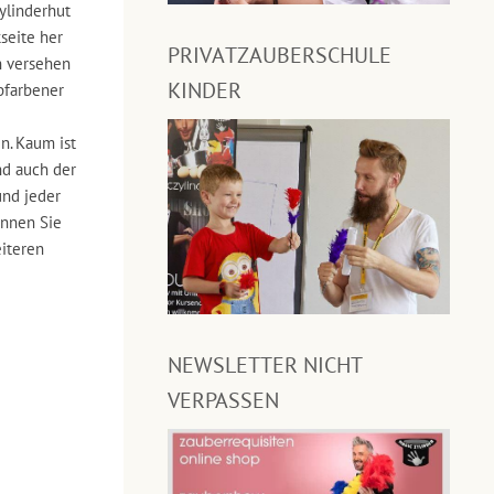
ylinderhut
seite her
PRIVATZAUBERSCHULE
n versehen
KINDER
lbfarbener
n. Kaum ist
nd auch der
und jeder
önnen Sie
eiteren
NEWSLETTER NICHT
VERPASSEN