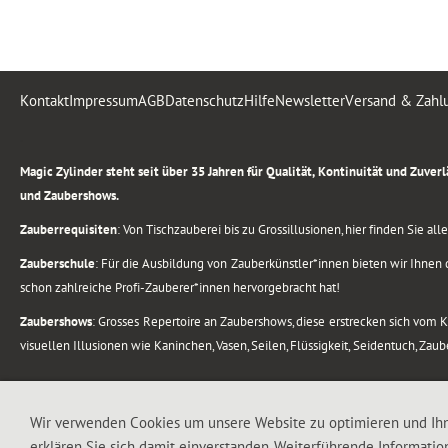
Kontakt
Impressum
AGB
Datenschutz
Hilfe
Newsletter
Versand & Zahl
.
Magic Zylinder steht seit über 35 Jahren für Qualität, Kontinuität und Zuve
und Zaubershows.
Zauberrequisiten
: Von Tischzauberei bis zu Grossillusionen, hier finden Sie a
Zauberschule
: Für die Ausbildung von Zauberkünstler*innen bieten wir Ihnen d
schon zahlreiche Profi-Zauberer*innen hervorgebracht hat!
Zaubershows
: Grosses Repertoire an Zaubershows, diese erstrecken sich vom
visuellen Illusionen wie Kaninchen, Vasen, Seilen, Flüssigkeit, Seidentuch, Zau
.
Alle Rechte vorbehalten. © 1988-2026 Magic Zylinder
Wir verwenden Cookies um unsere Website zu optimieren und Ih
erklären Sie sich damit einverstanden. Weiterführende Informatio
.