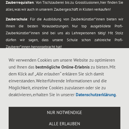
Zauberrequisiten
: Von Tischzauberei bis zu Grossillusionen, hier finden Sie
alles, was wir auch in unserem Zaubergeschäft in Kloten verkaufen!
Zauberschule
: Für die Ausbildung von Zauberkünstler*innen bieten wir
Ihnen die besten Voraussetzungen. Nur top ausgebildete Profi-
Zauberkünstler*innen sind bei uns als Lehrepersonen tätig! Mit Stolz
dürfen wir sagen, dass unsere Schule schon zahlreiche Profi-
Zauberer*innen hervorgebracht hat!
Zaubershows
: Grosses Repertoire an Zaubershows, diese erstrecken sich
Wir verwenden Cookies um unsere Website zu optimieren
vom Kinderprogramm bis zur Tischzauberei. Lassen Sie sich faszinieren von
und Ihnen das
bestmögliche Online-Erlebnis
zu bieten. Mit
meiner Zauber-Sprech-Show, angerührt mit sprachlichen Sequenzen,
dem Klick auf
„Alle erlauben“
erklären Sie sich damit
gewürzt mit Gags und visuellen Illusionen wie Kaninchen, Vasen, Seilen,
einverstanden. Weiterführende Informationen und die
Flüssigkeit, Seidentuch, Zauberstab, Rose und Gurken.
Möglichkeit, einzelne Cookies zuzulassen oder sie zu
.
deaktivieren, erhalten Sie in unserer
Datenschutzerklärung
.
Alle Rechte vorbehalten. © 1988-2026 Magic Zylinder
NUR NOTWENDIGE
.
ALLE ERLAUBEN
044 813 67 40
Flughafenstrasse 4, 8302 Kloten