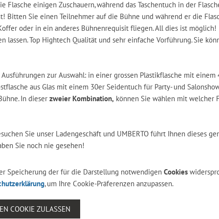
e Flasche einigen Zuschauern, während das Taschentuch in der Flasch
! Bitten Sie einen Teilnehmer auf die Bühne und während er die Flasc
offer oder in ein anderes Bühnenrequisit fliegen. All dies ist möglich
n lassen. Top Hightech Qualität und sehr einfache Vorführung. Sie kön
usführungen zur Auswahl: in einer grossen Plastikflasche mit einem 
tflasche aus Glas mit einem 30er Seidentuch für Party- und Salonshow
Bühne. In dieser
zweier Kombination,
können Sie wählen mit welcher F
Besuchen Sie unser Ladengeschäft und UMBERTO führt Ihnen dieses gen
haben Sie noch nie gesehen!
 der Speicherung der für die Darstellung notwendigen
Cookies
widerspr
chutzerklärung
, um Ihre Cookie-Präferenzen anzupassen.
SEN COOKIE ZULASSEN