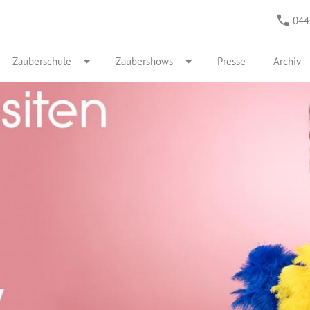
044
Zauberschule
Zaubershows
Presse
Archiv