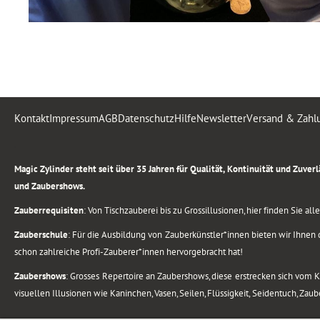
Kontakt
Impressum
AGB
Datenschutz
Hilfe
Newsletter
Versand & Zahl
.
Magic Zylinder steht seit über 35 Jahren für Qualität, Kontinuität und Zuve
und Zaubershows.
Zauberrequisiten
: Von Tischzauberei bis zu Grossillusionen, hier finden Sie a
Zauberschule
: Für die Ausbildung von Zauberkünstler*innen bieten wir Ihnen d
schon zahlreiche Profi-Zauberer*innen hervorgebracht hat!
Zaubershows
: Grosses Repertoire an Zaubershows, diese erstrecken sich vom
visuellen Illusionen wie Kaninchen, Vasen, Seilen, Flüssigkeit, Seidentuch, Zau
.