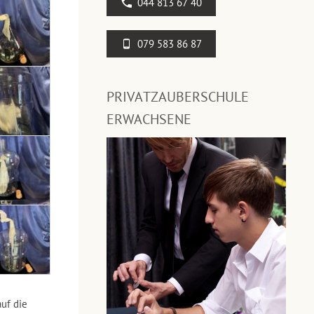
044 813 67 40
079 583 86 87
PRIVATZAUBERSCHULE
ERWACHSENE
uf die