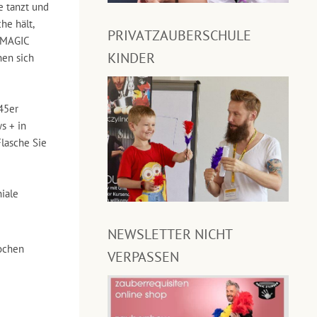
e tanzt und
he hält,
PRIVATZAUBERSCHULE
! MAGIC
KINDER
nen sich
45er
s + in
lasche Sie
iale
NEWSLETTER NICHT
ochen
VERPASSEN