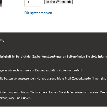
In den Warenkorb
Für später merken
ung
rlässigkeit im Bereich der Zauberkunst. Auf unseren Seiten finden Sie viele Info
lles, was wir auch in unserem Zaubergeschäft in Kloten verkaufen!
ie besten Voraussetzungen. Nur top ausgebildete Profi-Zauberkünstler*innen sind b
 Kinderprogramm bis zur Tischzauberei. Lassen Sie sich faszinieren von meiner Za
berstab, Rose und Gurken.