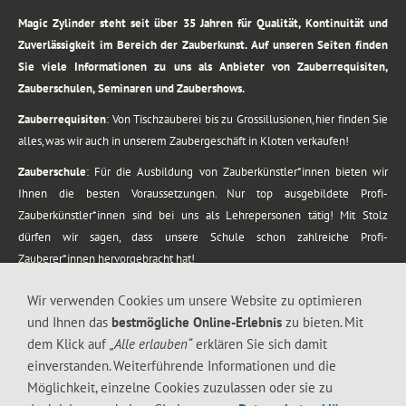
Magic Zylinder steht seit über 35 Jahren für Qualität, Kontinuität und
Zuverlässigkeit im Bereich der Zauberkunst. Auf unseren Seiten finden
Sie viele Informationen zu uns als Anbieter von Zauberrequisiten,
Zauberschulen, Seminaren und Zaubershows.
Zauberrequisiten
: Von Tischzauberei bis zu Grossillusionen, hier finden Sie
alles, was wir auch in unserem Zaubergeschäft in Kloten verkaufen!
Zauberschule
: Für die Ausbildung von Zauberkünstler*innen bieten wir
Ihnen die besten Voraussetzungen. Nur top ausgebildete Profi-
Zauberkünstler*innen sind bei uns als Lehrepersonen tätig! Mit Stolz
dürfen wir sagen, dass unsere Schule schon zahlreiche Profi-
Zauberer*innen hervorgebracht hat!
Zaubershows
: Grosses Repertoire an Zaubershows, diese erstrecken sich
Wir verwenden Cookies um unsere Website zu optimieren
vom Kinderprogramm bis zur Tischzauberei. Lassen Sie sich faszinieren von
und Ihnen das
bestmögliche Online-Erlebnis
zu bieten. Mit
meiner Zauber-Sprech-Show, angerührt mit sprachlichen Sequenzen,
dem Klick auf
„Alle erlauben“
erklären Sie sich damit
gewürzt mit Gags und visuellen Illusionen wie Kaninchen, Vasen, Seilen,
einverstanden. Weiterführende Informationen und die
Flüssigkeit, Seidentuch, Zauberstab, Rose und Gurken.
Möglichkeit, einzelne Cookies zuzulassen oder sie zu