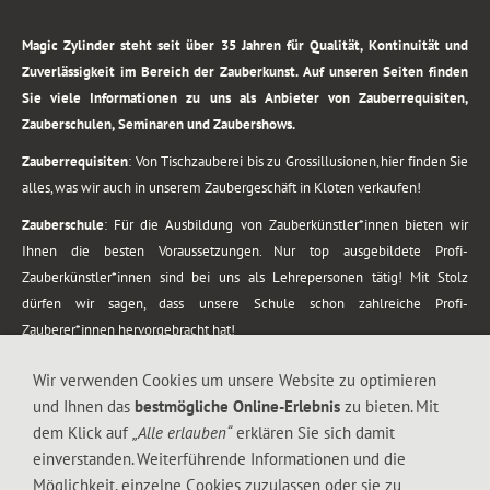
.
Magic Zylinder steht seit über 35 Jahren für Qualität, Kontinuität und
Zuverlässigkeit im Bereich der Zauberkunst. Auf unseren Seiten finden
Sie viele Informationen zu uns als Anbieter von Zauberrequisiten,
Zauberschulen, Seminaren und Zaubershows.
Zauberrequisiten
: Von Tischzauberei bis zu Grossillusionen, hier finden Sie
alles, was wir auch in unserem Zaubergeschäft in Kloten verkaufen!
Zauberschule
: Für die Ausbildung von Zauberkünstler*innen bieten wir
Ihnen die besten Voraussetzungen. Nur top ausgebildete Profi-
Zauberkünstler*innen sind bei uns als Lehrepersonen tätig! Mit Stolz
dürfen wir sagen, dass unsere Schule schon zahlreiche Profi-
Zauberer*innen hervorgebracht hat!
Zaubershows
: Grosses Repertoire an Zaubershows, diese erstrecken sich
Wir verwenden Cookies um unsere Website zu optimieren
vom Kinderprogramm bis zur Tischzauberei. Lassen Sie sich faszinieren von
und Ihnen das
bestmögliche Online-Erlebnis
zu bieten. Mit
meiner Zauber-Sprech-Show, angerührt mit sprachlichen Sequenzen,
dem Klick auf
„Alle erlauben“
erklären Sie sich damit
gewürzt mit Gags und visuellen Illusionen wie Kaninchen, Vasen, Seilen,
einverstanden. Weiterführende Informationen und die
Flüssigkeit, Seidentuch, Zauberstab, Rose und Gurken.
Möglichkeit, einzelne Cookies zuzulassen oder sie zu