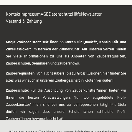
Kontakt
Impressum
AGB
Datenschutz
Hilfe
Newsletter
Versand & Zahlung
.
Magic Zylinder steht seit über 35 Jahren für Qualität, Kontinuität und
Zuverlässigkeit im Bereich der Zauberkunst. Auf unseren Seiten finden
Sie viele Informationen zu uns als Anbieter von Zauberrequisiten,
Zauberschulen, Seminaren und Zaubershows.
Zauberrequisiten
: Von Tischzauberei bis zu Grossillusionen, hier finden Sie
alles, was wir auch in unserem Zaubergeschäft in Kloten verkaufen!
Zauberschule
: Für die Ausbildung von Zauberkünstler*innen bieten wir
Ihnen die besten Voraussetzungen. Nur top ausgebildete Profi-
Zauberkünstler*innen sind bei uns als Lehrepersonen tätig! Mit Stolz
dürfen wir sagen, dass unsere Schule schon zahlreiche Profi-
Zauberer*innen hervorgebracht hat!
Zaubershows
: Grosses Repertoire an Zaubershows, diese erstrecken sich