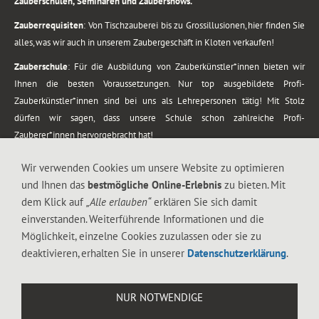
Zauberschulen, Seminaren und Zaubershows.
Zauberrequisiten
: Von Tischzauberei bis zu Grossillusionen, hier finden Sie
alles, was wir auch in unserem Zaubergeschäft in Kloten verkaufen!
Zauberschule
: Für die Ausbildung von Zauberkünstler*innen bieten wir
Ihnen die besten Voraussetzungen. Nur top ausgebildete Profi-
Zauberkünstler*innen sind bei uns als Lehrepersonen tätig! Mit Stolz
dürfen wir sagen, dass unsere Schule schon zahlreiche Profi-
Zauberer*innen hervorgebracht hat!
Zaubershows
: Grosses Repertoire an Zaubershows, diese erstrecken sich
Wir verwenden Cookies um unsere Website zu optimieren
vom Kinderprogramm bis zur Tischzauberei. Lassen Sie sich faszinieren von
und Ihnen das
bestmögliche Online-Erlebnis
zu bieten. Mit
meiner Zauber-Sprech-Show, angerührt mit sprachlichen Sequenzen,
dem Klick auf
„Alle erlauben“
erklären Sie sich damit
gewürzt mit Gags und visuellen Illusionen wie Kaninchen, Vasen, Seilen,
einverstanden. Weiterführende Informationen und die
Flüssigkeit, Seidentuch, Zauberstab, Rose und Gurken.
Möglichkeit, einzelne Cookies zuzulassen oder sie zu
.
deaktivieren, erhalten Sie in unserer
Datenschutzerklärung
.
Alle Rechte vorbehalten. © 1988-2026 Magic Zylinder
NUR NOTWENDIGE
.