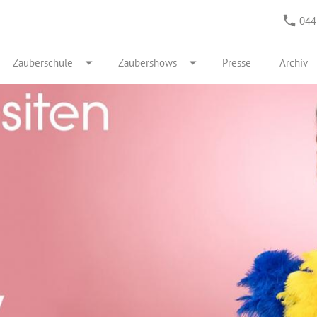
044
Zauberschule
Zaubershows
Presse
Archiv