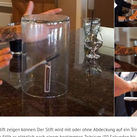
Stift zeigen können. Der Stift wird mit oder ohne Abdeckung auf ein Tri
te fälllt er plötzlich nach einem bestimmten Zeitraum (30 Sekunden bis