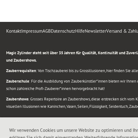
Kontakt
Impressum
AGB
Datenschutz
Hilfe
Newsletter
Versand & Zahl
.
Magic Zylinder steht seit über 35 Jahren für Qualität, Kontinuität und Zuve
und Zaubershows.
Zauberrequisiten
: Von Tischzauberei bis zu Grossillusionen, hier finden Sie a
Zauberschule
: Für die Ausbildung von Zauberkünstler*innen bieten wir Ihnen d
schon zahlreiche Profi-Zauberer*innen hervorgebracht hat!
Zaubershows
: Grosses Repertoire an Zaubershows, diese erstrecken sich vom
visuellen Illusionen wie Kaninchen, Vasen, Seilen, Flüssigkeit, Seidentuch, Zau
.
Alle Rechte vorbehalten. © 1988-2026 Magic Zylinder
Wir verwenden Cookies um unsere Website zu optimieren und Ih
erklären Sie sich damit einverstanden. Weiterführende Informatio
.