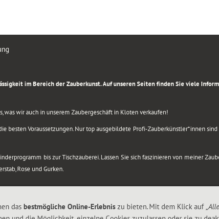
ung
rlässigkeit im Bereich der Zauberkunst. Auf unseren Seiten finden Sie viele Info
lles, was wir auch in unserem Zaubergeschäft in Kloten verkaufen!
ie besten Voraussetzungen. Nur top ausgebildete Profi-Zauberkünstler*innen sind b
 Kinderprogramm bis zur Tischzauberei. Lassen Sie sich faszinieren von meiner Za
berstab, Rose und Gurken.
nen das
bestmögliche Online-Erlebnis
zu bieten. Mit dem Klick auf
„All
nen und die Möglichkeit, einzelne Cookies zuzulassen oder sie zu deakt