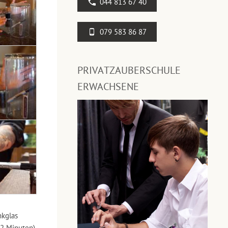
044 813 67 40
079 583 86 87
PRIVATZAUBERSCHULE
ERWACHSENE
nkglas
 2 Minuten)