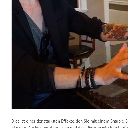
Dies ist einer der stärksten Effekte, den Sie mit einem Sharpie-
platziert. Sie konzentrieren sich und dank Ihrer magischen Kräf