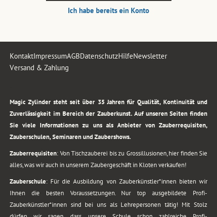
Ich habe bereits ein Konto
Kontakt
Impressum
AGB
Datenschutz
Hilfe
Newsletter
Versand & Zahlung
.
Magic Zylinder steht seit über 35 Jahren für Qualität, Kontinuität und
Zuverlässigkeit im Bereich der Zauberkunst. Auf unseren Seiten finden
Sie viele Informationen zu uns als Anbieter von Zauberrequisiten,
Zauberschulen, Seminaren und Zaubershows.
Zauberrequisiten
: Von Tischzauberei bis zu Grossillusionen, hier finden Sie
alles, was wir auch in unserem Zaubergeschäft in Kloten verkaufen!
Zauberschule
: Für die Ausbildung von Zauberkünstler*innen bieten wir
Ihnen die besten Voraussetzungen. Nur top ausgebildete Profi-
Zauberkünstler*innen sind bei uns als Lehrepersonen tätig! Mit Stolz
dürfen wir sagen, dass unsere Schule schon zahlreiche Profi-