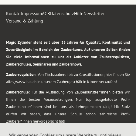
Kontakt
Impressum
AGB
Datenschutz
Hilfe
Newsletter
Versand & Zahlung
.
Magic Zylinder steht seit über 35 Jahren für Qualität, Kontinuität und
Zuverlässigkeit im Bereich der Zauberkunst. Auf unseren Seiten finden
Sie viele Informationen zu uns als Anbieter von Zauberrequisiten,
Zauberschulen, Seminaren und Zaubershows.
Zauberrequisiten
: Von Tischzauberei bis zu Grossillusionen, hier finden Sie
alles, was wir auch in unserem Zaubergeschäft in Kloten verkaufen!
Zauberschule
: Für die Ausbildung von Zauberkünstler*innen bieten wir
Ihnen die besten Voraussetzungen. Nur top ausgebildete Profi-
Zauberkünstler*innen sind bei uns als Lehrepersonen tätig! Mit Stolz
dürfen wir sagen, dass unsere Schule schon zahlreiche Profi-
Zauberer*innen hervorgebracht hat!
Zaubershows
: Grosses Repertoire an Zaubershows, diese erstrecken sich
Wir verwenden Cookies um unsere Website zu optimieren