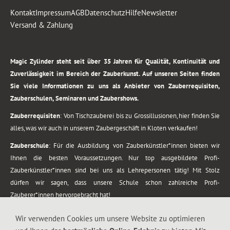
Kontakt
Impressum
AGB
Datenschutz
Hilfe
Newsletter
Versand & Zahlung
.
Magic Zylinder steht seit über 35 Jahren für Qualität, Kontinuität und
Zuverlässigkeit im Bereich der Zauberkunst. Auf unseren Seiten finden
Sie viele Informationen zu uns als Anbieter von Zauberrequisiten,
Zauberschulen, Seminaren und Zaubershows.
Zauberrequisiten
: Von Tischzauberei bis zu Grossillusionen, hier finden Sie
alles, was wir auch in unserem Zaubergeschäft in Kloten verkaufen!
Zauberschule
: Für die Ausbildung von Zauberkünstler*innen bieten wir
Ihnen die besten Voraussetzungen. Nur top ausgebildete Profi-
Zauberkünstler*innen sind bei uns als Lehrepersonen tätig! Mit Stolz
dürfen wir sagen, dass unsere Schule schon zahlreiche Profi-
Zauberer*innen hervorgebracht hat!
Zaubershows
: Grosses Repertoire an Zaubershows, diese erstrecken sich
Wir verwenden Cookies um unsere Website zu optimieren
vom Kinderprogramm bis zur Tischzauberei. Lassen Sie sich faszinieren von