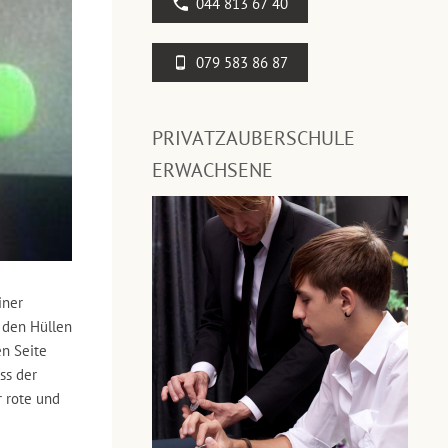
044 813 67 40
079 583 86 87
PRIVATZAUBERSCHULE
ERWACHSENE
iner
s den Hüllen
en Seite
ss der
r rote und