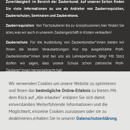
Zuverlässigkeit im Bereich der Zauberkunst. Auf unseren Seiten finden
Sie viele Informationen zu uns als Anbieter von Zauberrequisiten,
Zauberschulen, Seminaren und Zaubershows.
Zauberrequisiten
: Von Tischzauberei bis zu Grossillusionen, hier finden Sie
alles, was wir auch in unserem Zaubergeschäft in Kloten verkaufen!
Zauberschule
: Für die Ausbildung von Zauberkünstler*innen bieten wir
Ihnen die besten Voraussetzungen. Nur top ausgebildete Profi-
Zauberkünstler*innen sind bei uns als Lehrepersonen tätig! Mit Stolz
dürfen wir sagen, dass unsere Schule schon zahlreiche Profi-
Zauberer*innen hervorgebracht hat!
Zaubershows
: Grosses Repertoire an Zaubershows, diese erstrecken sich
Wir verwenden Cookies um unsere Website zu optimieren
vom Kinderprogramm bis zur Tischzauberei. Lassen Sie sich faszinieren von
und Ihnen das
bestmögliche Online-Erlebnis
zu bieten. Mit
meiner Zauber-Sprech-Show, angerührt mit sprachlichen Sequenzen,
dem Klick auf
„Alle erlauben“
erklären Sie sich damit
gewürzt mit Gags und visuellen Illusionen wie Kaninchen, Vasen, Seilen,
einverstanden. Weiterführende Informationen und die
Flüssigkeit, Seidentuch, Zauberstab, Rose und Gurken.
Möglichkeit, einzelne Cookies zuzulassen oder sie zu
.
deaktivieren, erhalten Sie in unserer
Datenschutzerklärung
.
Alle Rechte vorbehalten. © 1988-2026 Magic Zylinder