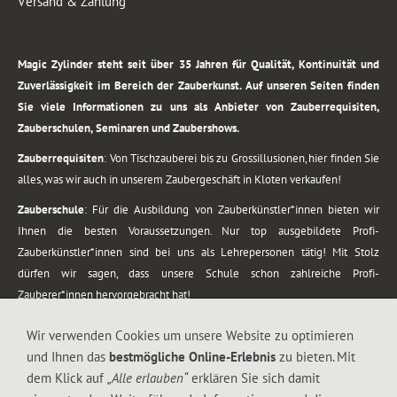
Versand & Zahlung
.
Magic Zylinder steht seit über 35 Jahren für Qualität, Kontinuität und
Zuverlässigkeit im Bereich der Zauberkunst. Auf unseren Seiten finden
Sie viele Informationen zu uns als Anbieter von Zauberrequisiten,
Zauberschulen, Seminaren und Zaubershows.
Zauberrequisiten
: Von Tischzauberei bis zu Grossillusionen, hier finden Sie
alles, was wir auch in unserem Zaubergeschäft in Kloten verkaufen!
Zauberschule
: Für die Ausbildung von Zauberkünstler*innen bieten wir
Ihnen die besten Voraussetzungen. Nur top ausgebildete Profi-
Zauberkünstler*innen sind bei uns als Lehrepersonen tätig! Mit Stolz
dürfen wir sagen, dass unsere Schule schon zahlreiche Profi-
Zauberer*innen hervorgebracht hat!
Zaubershows
: Grosses Repertoire an Zaubershows, diese erstrecken sich
Wir verwenden Cookies um unsere Website zu optimieren
vom Kinderprogramm bis zur Tischzauberei. Lassen Sie sich faszinieren von
und Ihnen das
bestmögliche Online-Erlebnis
zu bieten. Mit
meiner Zauber-Sprech-Show, angerührt mit sprachlichen Sequenzen,
dem Klick auf
„Alle erlauben“
erklären Sie sich damit
gewürzt mit Gags und visuellen Illusionen wie Kaninchen, Vasen, Seilen,