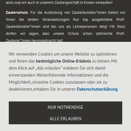
alles, was wir auch in unserem Zaubergeschäft in Kloten verkaufen!
Zauberschule
: Für die Ausbildung von Zauberkünstler*innen bieten wir
Ihnen die besten Voraussetzungen. Nur top ausgebildete Profi-
Zauberkünstler*innen sind bei uns als Lehrepersonen tätig! Mit Stolz
dürfen wir sagen, dass unsere Schule schon zahlreiche Profi-
Zauberer*innen hervorgebracht hat!
Zaubershows
: Grosses Repertoire an Zaubershows, diese erstrecken sich
Wir verwenden Cookies um unsere Website zu optimieren
vom Kinderprogramm bis zur Tischzauberei. Lassen Sie sich faszinieren von
und Ihnen das
bestmögliche Online-Erlebnis
zu bieten. Mit
meiner Zauber-Sprech-Show, angerührt mit sprachlichen Sequenzen,
dem Klick auf
„Alle erlauben“
erklären Sie sich damit
gewürzt mit Gags und visuellen Illusionen wie Kaninchen, Vasen, Seilen,
einverstanden. Weiterführende Informationen und die
Flüssigkeit, Seidentuch, Zauberstab, Rose und Gurken.
Möglichkeit, einzelne Cookies zuzulassen oder sie zu
.
deaktivieren, erhalten Sie in unserer
Datenschutzerklärung
.
Alle Rechte vorbehalten. © 1988-2026 Magic Zylinder
NUR NOTWENDIGE
.
ALLE ERLAUBEN
044 813 67 40
Flughafenstrasse 4, 8302 Kloten