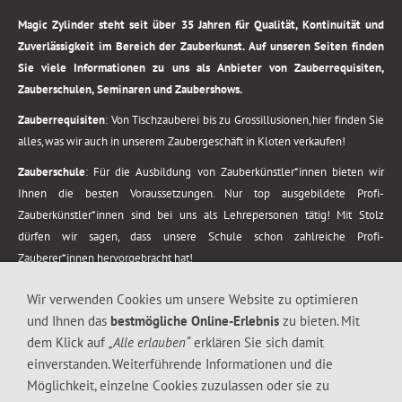
Magic Zylinder steht seit über 35 Jahren für Qualität, Kontinuität und
Zuverlässigkeit im Bereich der Zauberkunst. Auf unseren Seiten finden
Sie viele Informationen zu uns als Anbieter von Zauberrequisiten,
Zauberschulen, Seminaren und Zaubershows.
Zauberrequisiten
: Von Tischzauberei bis zu Grossillusionen, hier finden Sie
alles, was wir auch in unserem Zaubergeschäft in Kloten verkaufen!
Zauberschule
: Für die Ausbildung von Zauberkünstler*innen bieten wir
Ihnen die besten Voraussetzungen. Nur top ausgebildete Profi-
Zauberkünstler*innen sind bei uns als Lehrepersonen tätig! Mit Stolz
dürfen wir sagen, dass unsere Schule schon zahlreiche Profi-
Zauberer*innen hervorgebracht hat!
Zaubershows
: Grosses Repertoire an Zaubershows, diese erstrecken sich
Wir verwenden Cookies um unsere Website zu optimieren
vom Kinderprogramm bis zur Tischzauberei. Lassen Sie sich faszinieren von
und Ihnen das
bestmögliche Online-Erlebnis
zu bieten. Mit
meiner Zauber-Sprech-Show, angerührt mit sprachlichen Sequenzen,
dem Klick auf
„Alle erlauben“
erklären Sie sich damit
gewürzt mit Gags und visuellen Illusionen wie Kaninchen, Vasen, Seilen,
einverstanden. Weiterführende Informationen und die
Flüssigkeit, Seidentuch, Zauberstab, Rose und Gurken.
Möglichkeit, einzelne Cookies zuzulassen oder sie zu