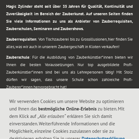
Magic Zylinder steht seit über 35 Jahren für Qualität, Kontinuität und
Zuverlässigkeit im Bereich der Zauberkunst. Auf unseren Seiten finden
Sie viele Informationen zu uns als Anbieter von Zauberrequisiten,
Zauberschulen, Seminaren und Zaubershows.
Zauberrequisiten
: Von Tischzauberei bis zu Grossillusionen, hier finden Sie
alles, was wir auch in unserem Zaubergeschäft in Kloten verkaufen!
Zauberschule
: Für die Ausbildung von Zauberkünstler*innen bieten wir
Ihnen die besten Voraussetzungen. Nur top ausgebildete Profi-
Zauberkünstler*innen sind bei uns als Lehrepersonen tätig! Mit Stolz
dürfen wir sagen, dass unsere Schule schon zahlreiche Profi-
Zauberer*innen hervorgebracht hat!
Zaubershows
: Grosses Repertoire an Zaubershows, diese erstrecken sich
Wir verwenden Cookies um unsere Website zu optimieren
vom Kinderprogramm bis zur Tischzauberei. Lassen Sie sich faszinieren von
und Ihnen das
bestmögliche Online-Erlebnis
zu bieten. Mit
meiner Zauber-Sprech-Show, angerührt mit sprachlichen Sequenzen,
dem Klick auf
„Alle erlauben“
erklären Sie sich damit
gewürzt mit Gags und visuellen Illusionen wie Kaninchen, Vasen, Seilen,
einverstanden. Weiterführende Informationen und die
Flüssigkeit, Seidentuch, Zauberstab, Rose und Gurken.
Möglichkeit, einzelne Cookies zuzulassen oder sie zu
.
deaktivieren, erhalten Sie in unserer
Datenschutzerklärung
.