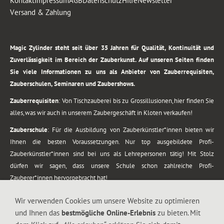
Kontakt
Impressum
AGB
Datenschutz
Hilfe
Newsletter
Versand & Zahlung
.
Magic Zylinder steht seit über 35 Jahren für Qualität, Kontinuität und
Zuverlässigkeit im Bereich der Zauberkunst. Auf unseren Seiten finden
Sie viele Informationen zu uns als Anbieter von Zauberrequisiten,
Zauberschulen, Seminaren und Zaubershows.
Zauberrequisiten
: Von Tischzauberei bis zu Grossillusionen, hier finden Sie
alles, was wir auch in unserem Zaubergeschäft in Kloten verkaufen!
Zauberschule
: Für die Ausbildung von Zauberkünstler*innen bieten wir
Ihnen die besten Voraussetzungen. Nur top ausgebildete Profi-
Zauberkünstler*innen sind bei uns als Lehrepersonen tätig! Mit Stolz
dürfen wir sagen, dass unsere Schule schon zahlreiche Profi-
Zauberer*innen hervorgebracht hat!
Zaubershows
: Grosses Repertoire an Zaubershows, diese erstrecken sich
Wir verwenden Cookies um unsere Website zu optimieren
vom Kinderprogramm bis zur Tischzauberei. Lassen Sie sich faszinieren von
und Ihnen das
bestmögliche Online-Erlebnis
zu bieten. Mit
meiner Zauber-Sprech-Show, angerührt mit sprachlichen Sequenzen,