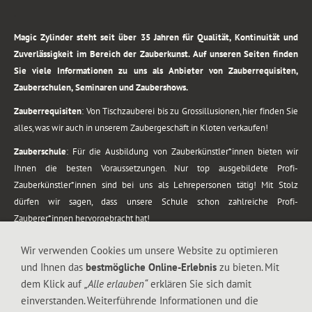
.
Magic Zylinder steht seit über 35 Jahren für Qualität, Kontinuität und
Zuverlässigkeit im Bereich der Zauberkunst. Auf unseren Seiten finden
Sie viele Informationen zu uns als Anbieter von Zauberrequisiten,
Zauberschulen, Seminaren und Zaubershows.
Zauberrequisiten
: Von Tischzauberei bis zu Grossillusionen, hier finden Sie
alles, was wir auch in unserem Zaubergeschäft in Kloten verkaufen!
Zauberschule
: Für die Ausbildung von Zauberkünstler*innen bieten wir
Ihnen die besten Voraussetzungen. Nur top ausgebildete Profi-
Zauberkünstler*innen sind bei uns als Lehrepersonen tätig! Mit Stolz
dürfen wir sagen, dass unsere Schule schon zahlreiche Profi-
Zauberer*innen hervorgebracht hat!
Zaubershows
: Grosses Repertoire an Zaubershows, diese erstrecken sich
Wir verwenden Cookies um unsere Website zu optimieren
vom Kinderprogramm bis zur Tischzauberei. Lassen Sie sich faszinieren von
und Ihnen das
bestmögliche Online-Erlebnis
zu bieten. Mit
meiner Zauber-Sprech-Show, angerührt mit sprachlichen Sequenzen,
dem Klick auf
„Alle erlauben“
erklären Sie sich damit
gewürzt mit Gags und visuellen Illusionen wie Kaninchen, Vasen, Seilen,
einverstanden. Weiterführende Informationen und die
Flüssigkeit, Seidentuch, Zauberstab, Rose und Gurken.